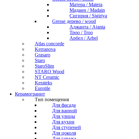
Матера / Matera
Мадаин / Madain
Сигирия / Sigiriya
Gresse дерево / wood
Аджанта / Ajanta
Троо / Troo
Арбел / Arbel
Atlas concorde
Kerranova
Grasaro
Staro
StaroSlim
STARO Wood
NT Ceramic
Kerateks
Eurotile
Керамогранит
Тип помещения
Для фасада
Для ванной
Для улицы
Для кухни
Для ступеней
Для цоколя
Для гаража