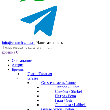
info@ceramiczona.ru
Написать письмо
корзина
0
О компании
Акции
Бренды
Грани Таганая
Gresse
Gresse камень / stone
Эллора / Ellora
Симбел / Simbel
Петра / Petra
Гила / Gila
Лалибэла / Lalibela
Gresse бетон / beton