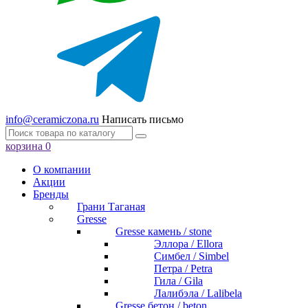
info@ceramiczona.ru
Написать письмо
корзина
0
О компании
Акции
Бренды
Грани Таганая
Gresse
Gresse камень / stone
Эллора / Ellora
Симбел / Simbel
Петра / Petra
Гила / Gila
Лалибэла / Lalibela
Gresse бетон / beton