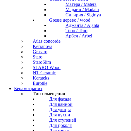
Матера / Matera
Мадаин / Madain
Сигирия / Sigiriya
Gresse дерево / wood
Аджанта / Ajanta
Троо / Troo
Арбел / Arbel
Atlas concorde
Kerranova
Grasaro
Staro
StaroSlim
STARO Wood
NT Ceramic
Kerateks
Eurotile
Керамогранит
Тип помещения
Для фасада
Для ванной
Для улицы
Для кухни
Для ступеней
Для цоколя
Для гаража