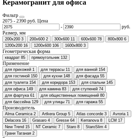
Керамогранит для офиса
Фильтр
2075
-
2390
руб.
Цена
-
руб.
Размер, мм
200x200
3
200х600
2
300х600
11
600х600
78
800х800
6
1200х200
16
1200х600
106
1600x800
3
Геометрическая форма
квадрат
85
прямоугольник
132
Применение
для прихожей
1
для террасы
11
для ванной
154
для гостиной
150
для кухни
148
для фасада
55
для туалета
154
для коридора
153
для спальни
145
для офиса
149
для камина
83
для ступеней
74
для фартука
61
для общественных помещений
80
для бассейна
129
для улицы
71
для гаража
55
Производитель
Alma Ceramica
2
Artkera Group
5
Atlas concorde
3
Avroria
1
Delacora
16
Grasaro
4
Gresse
64
Kerranova
8
LCM
17
New Trend
15
NT Ceramic
7
Staro
8
StaroSlim
4
Грани Таганая
2