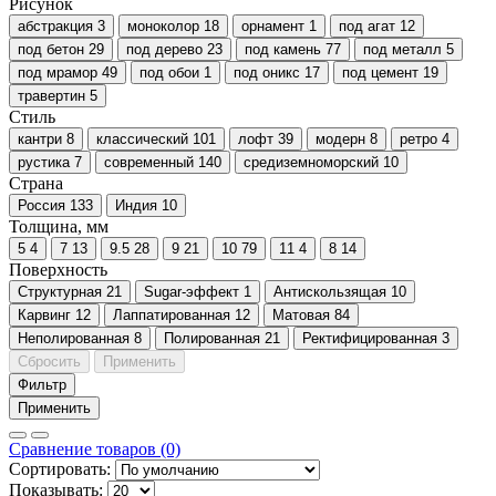
Рисунок
абстракция
3
моноколор
18
орнамент
1
под агат
12
под бетон
29
под дерево
23
под камень
77
под металл
5
под мрамор
49
под обои
1
под оникс
17
под цемент
19
травертин
5
Стиль
кантри
8
классический
101
лофт
39
модерн
8
ретро
4
рустика
7
современный
140
средиземноморский
10
Страна
Россия
133
Индия
10
Толщина, мм
5
4
7
13
9.5
28
9
21
10
79
11
4
8
14
Поверхность
Cтруктурная
21
Sugar-эффект
1
Антискользящая
10
Карвинг
12
Лаппатированная
12
Матовая
84
Неполированная
8
Полированная
21
Ректифицированная
3
Сбросить
Применить
Фильтр
Применить
Сравнение товаров (0)
Сортировать:
Показывать: