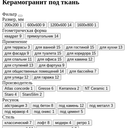
Керамогранит под ткань
Фильтр
Размер, мм
200x200
1
600х600
9
1200х600
14
1600x800
1
Геометрическая форма
квадрат
9
прямоугольник
14
Применение
для террасы
3
для ванной
15
для гостиной
15
для кухни
13
для фасада
9
для туалета
15
для коридора
15
для спальни
11
для офиса
15
для камина
12
для ступеней
13
для фартука
9
для общественных помещений
14
для бассейна
7
для улицы
12
для гаража
12
Производитель
Atlas concorde
1
Gresse
6
Kerranova
2
NT Ceramic
1
Staro
4
StaroSlim
2
Рисунок
абстракция
3
под бетон
8
под камень
12
под металл
3
под мрамор
4
под оникс
1
под цемент
5
Стиль
классический
7
лофт
8
модерн
4
ретро
1