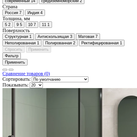
современный
14
средиземноморский
2
Страна
Россия
7
Индия
4
Толщина, мм
5
2
9
5
10
7
11
1
Поверхность
Cтруктурная
1
Антискользящая
3
Матовая
7
Неполированная
1
Полированная
2
Ректифицированная
1
Сбросить
Применить
Фильтр
Применить
Сравнение товаров (0)
Сортировать:
Показывать: