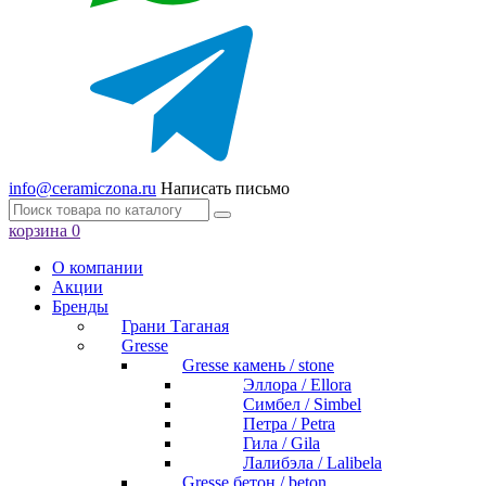
info@ceramiczona.ru
Написать письмо
корзина
0
О компании
Акции
Бренды
Грани Таганая
Gresse
Gresse камень / stone
Эллора / Ellora
Симбел / Simbel
Петра / Petra
Гила / Gila
Лалибэла / Lalibela
Gresse бетон / beton