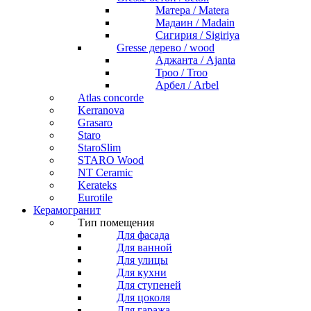
Матера / Matera
Мадаин / Madain
Сигирия / Sigiriya
Gresse дерево / wood
Аджанта / Ajanta
Троо / Troo
Арбел / Arbel
Atlas concorde
Kerranova
Grasaro
Staro
StaroSlim
STARO Wood
NT Ceramic
Kerateks
Eurotile
Керамогранит
Тип помещения
Для фасада
Для ванной
Для улицы
Для кухни
Для ступеней
Для цоколя
Для гаража