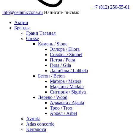
+7 (812) 250-55-01
info@ceramiczona.ru
Написать письмо
Акции
Бренды
Грани Таганая
Gresse
Камень / Stone
Эллора / Ellora
Симбел / Simbel
Петра / Petra
Гила / Gila
Лалибэла / Lalibela
Бетон / Beton
Матера / Matera
Мадаин / Madain
Сигирия / Sigiriya
Дерево / Wood
Аджанта / Ajanta
Троо / Troo
Арбел / Arbel
Avroria
Atlas concorde
Kerranova