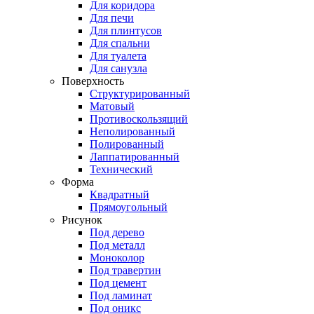
Для коридора
Для печи
Для плинтусов
Для спальни
Для туалета
Для санузла
Поверхность
Структурированный
Матовый
Противоскользящий
Неполированный
Полированный
Лаппатированный
Технический
Форма
Квадратный
Прямоугольный
Рисунок
Под дерево
Под металл
Моноколор
Под травертин
Под цемент
Под ламинат
Под оникс