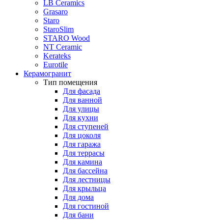
LB Ceramics
Grasaro
Staro
StaroSlim
STARO Wood
NT Ceramic
Kerateks
Eurotile
Керамогранит
Тип помещения
Для фасада
Для ванной
Для улицы
Для кухни
Для ступеней
Для цоколя
Для гаража
Для террасы
Для камина
Для бассейна
Для лестницы
Для крыльца
Для дома
Для гостиной
Для бани