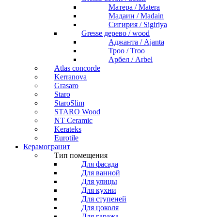
Матера / Matera
Мадаин / Madain
Сигирия / Sigiriya
Gresse дерево / wood
Аджанта / Ajanta
Троо / Troo
Арбел / Arbel
Atlas concorde
Kerranova
Grasaro
Staro
StaroSlim
STARO Wood
NT Ceramic
Kerateks
Eurotile
Керамогранит
Тип помещения
Для фасада
Для ванной
Для улицы
Для кухни
Для ступеней
Для цоколя
Для гаража