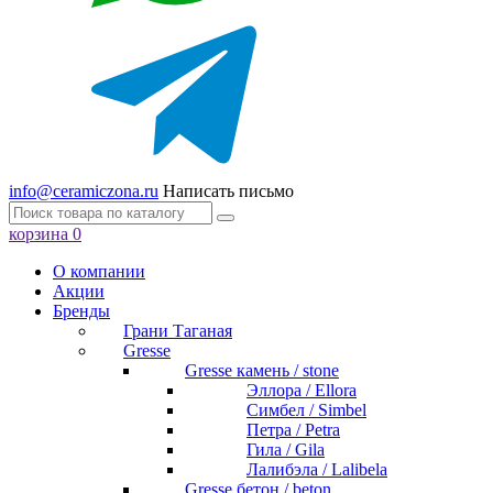
info@ceramiczona.ru
Написать письмо
корзина
0
О компании
Акции
Бренды
Грани Таганая
Gresse
Gresse камень / stone
Эллора / Ellora
Симбел / Simbel
Петра / Petra
Гила / Gila
Лалибэла / Lalibela
Gresse бетон / beton