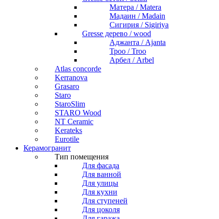
Матера / Matera
Мадаин / Madain
Сигирия / Sigiriya
Gresse дерево / wood
Аджанта / Ajanta
Троо / Troo
Арбел / Arbel
Atlas concorde
Kerranova
Grasaro
Staro
StaroSlim
STARO Wood
NT Ceramic
Kerateks
Eurotile
Керамогранит
Тип помещения
Для фасада
Для ванной
Для улицы
Для кухни
Для ступеней
Для цоколя
Для гаража