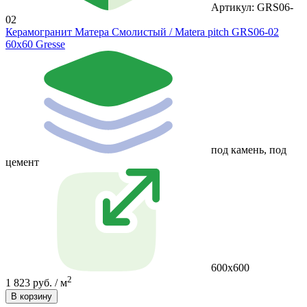
Артикул: GRS06-
02
Керамогранит Матера Смолистый / Matera pitch GRS06-02
60х60 Gresse
под камень, под
цемент
600х600
2
1 823 руб. / м
В корзину