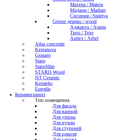
Матера / Matera
Мадаин / Madain
Сигирия / Sigiriya
Gresse дерево / wood
Аджанта / Ajanta
Троо / Troo
Арбел / Arbel
Atlas concorde
Kerranova
Grasaro
Staro
StaroSlim
STARO Wood
NT Ceramic
Kerateks
Eurotile
Керамогранит
Тип помещения
Для фасада
Для ванной
Для улицы
Для кухни
Для ступеней
Для цоколя
Для гаража