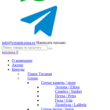
info@ceramiczona.ru
Написать письмо
корзина
0
О компании
Акции
Бренды
Грани Таганая
Gresse
Gresse камень / stone
Эллора / Ellora
Симбел / Simbel
Петра / Petra
Гила / Gila
Лалибэла / Lalibela
Gresse бетон / beton