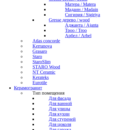
Матера / Matera
Мадаин / Madain
Сигирия / Sigiriya
Gresse дерево / wood
Аджанта / Ajanta
Троо / Troo
Арбел / Arbel
Atlas concorde
Kerranova
Grasaro
Staro
StaroSlim
STARO Wood
NT Ceramic
Kerateks
Eurotile
Керамогранит
Тип помещения
Для фасада
Для ванной
Для улицы
Для кухни
Для ступеней
Для цоколя
Для гаража