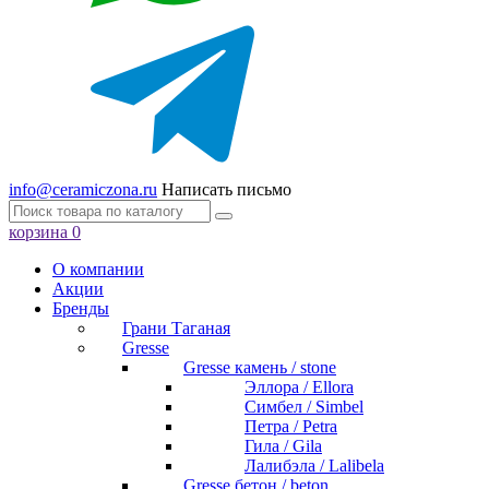
info@ceramiczona.ru
Написать письмо
корзина
0
О компании
Акции
Бренды
Грани Таганая
Gresse
Gresse камень / stone
Эллора / Ellora
Симбел / Simbel
Петра / Petra
Гила / Gila
Лалибэла / Lalibela
Gresse бетон / beton