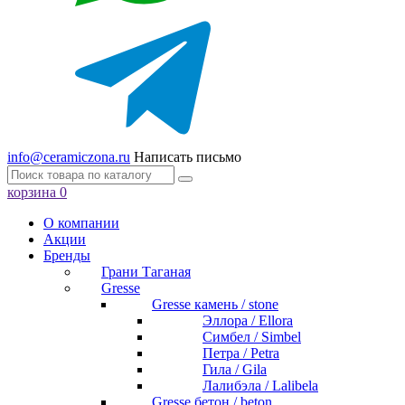
info@ceramiczona.ru
Написать письмо
корзина
0
О компании
Акции
Бренды
Грани Таганая
Gresse
Gresse камень / stone
Эллора / Ellora
Симбел / Simbel
Петра / Petra
Гила / Gila
Лалибэла / Lalibela
Gresse бетон / beton