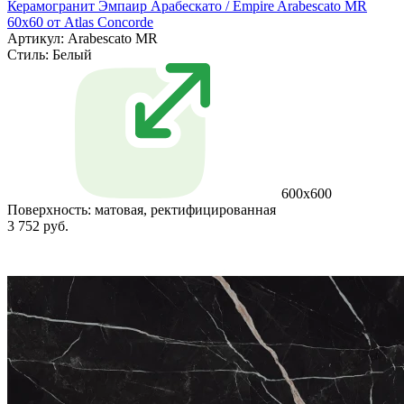
Керамогранит Эмпаир Арабескато / Empire Arabescato MR
60x60 от Atlas Concorde
Артикул: Arabescato MR
Стиль:
Белый
600x600
Поверхность:
матовая, ректифицированная
3 752 руб.