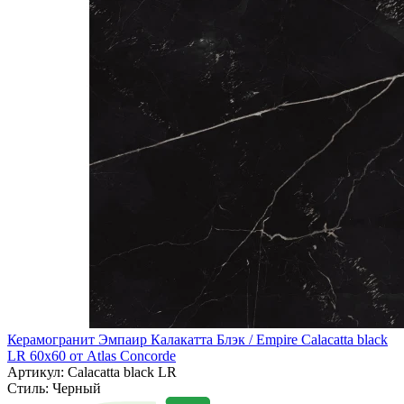
Керамогранит Эмпаир Калакатта Блэк / Empire Calacatta black
LR 60x60 от Atlas Concorde
Артикул: Calacatta black LR
Стиль:
Черный