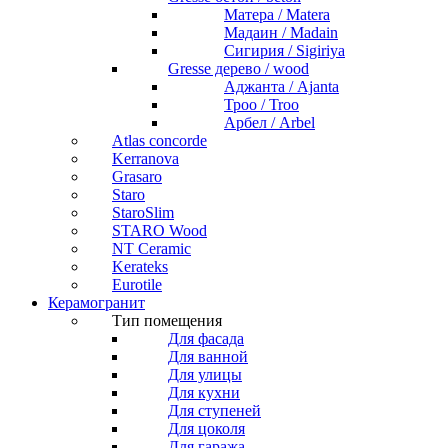
Матера / Matera
Мадаин / Madain
Сигирия / Sigiriya
Gresse дерево / wood
Аджанта / Ajanta
Троо / Troo
Арбел / Arbel
Atlas concorde
Kerranova
Grasaro
Staro
StaroSlim
STARO Wood
NT Ceramic
Kerateks
Eurotile
Керамогранит
Тип помещения
Для фасада
Для ванной
Для улицы
Для кухни
Для ступеней
Для цоколя
Для гаража