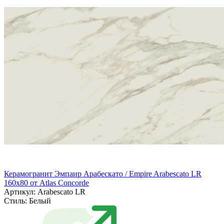
Керамогранит Эмпаир Арабескато / Empire Arabescato LR
160x80 от Atlas Concorde
Артикул: Arabescato LR
Стиль:
Белый