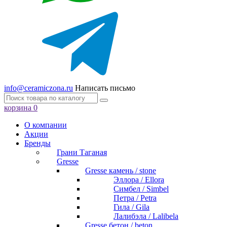
info@ceramiczona.ru
Написать письмо
корзина
0
О компании
Акции
Бренды
Грани Таганая
Gresse
Gresse камень / stone
Эллора / Ellora
Симбел / Simbel
Петра / Petra
Гила / Gila
Лалибэла / Lalibela
Gresse бетон / beton