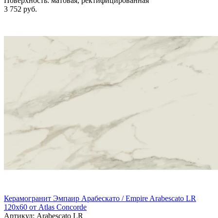
Поверхность:
матовая, ректифицированная
3 752 руб.
Керамогранит Эмпаир Арабескато / Empire Arabescato LR
120x60 от Atlas Concorde
Артикул: Arabescato LR