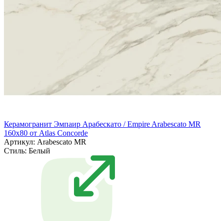
Керамогранит Эмпаир Арабескато / Empire Arabescato MR
160x80 от Atlas Concorde
Артикул: Arabescato MR
Стиль:
Белый