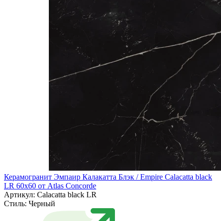
Керамогранит Эмпаир Калакатта Блэк / Empire Calacatta black
LR 60x60 от Atlas Concorde
Артикул: Calacatta black LR
Стиль:
Черный