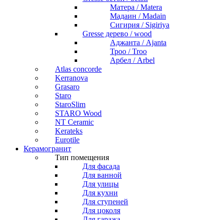
Матера / Matera
Мадаин / Madain
Сигирия / Sigiriya
Gresse дерево / wood
Аджанта / Ajanta
Троо / Troo
Арбел / Arbel
Atlas concorde
Kerranova
Grasaro
Staro
StaroSlim
STARO Wood
NT Ceramic
Kerateks
Eurotile
Керамогранит
Тип помещения
Для фасада
Для ванной
Для улицы
Для кухни
Для ступеней
Для цоколя
Для гаража