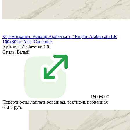
Керамогранит Эмпаир Арабескато / Empire Arabescato LR
160x80 от Atlas Concorde
Артикул: Arabescato LR
Стиль:
Белый
1600x800
Поверхность:
лаппатированная, ректифицированная
6 582 руб.