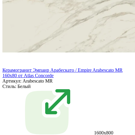
Керамогранит Эмпаир Арабескато / Empire Arabescato MR
160x80 от Atlas Concorde
Артикул: Arabescato MR
Стиль:
Белый
1600x800