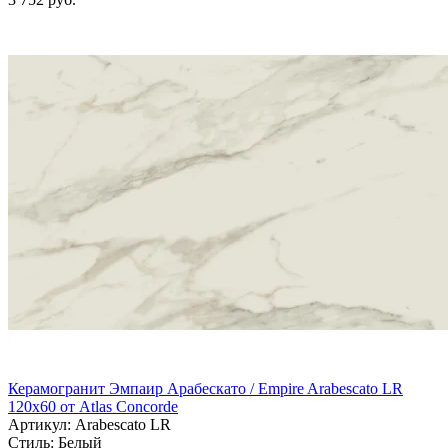
Керамогранит Эмпаир Арабескато / Empire Arabescato LR
120x60 от Atlas Concorde
Артикул: Arabescato LR
Стиль:
Белый