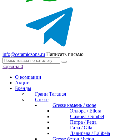
info@ceramiczona.ru
Написать письмо
корзина
0
О компании
Акции
Бренды
Грани Таганая
Gresse
Gresse камень / stone
Эллора / Ellora
Симбел / Simbel
Петра / Petra
Гила / Gila
Лалибэла / Lalibela
Gresse бетон / beton