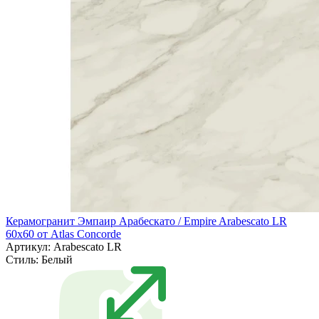
Керамогранит Эмпаир Арабескато / Empire Arabescato LR
60x60 от Atlas Concorde
Артикул: Arabescato LR
Стиль:
Белый