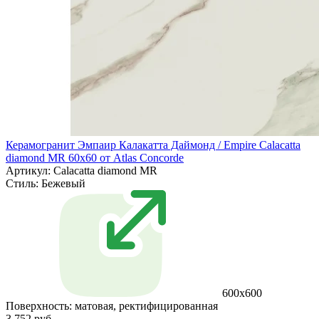
Керамогранит Эмпаир Калакатта Даймонд / Empire Calacatta
diamond MR 60x60 от Atlas Concorde
Артикул: Calacatta diamond MR
Стиль:
Бежевый
600x600
Поверхность:
матовая, ректифицированная
3 752 руб.