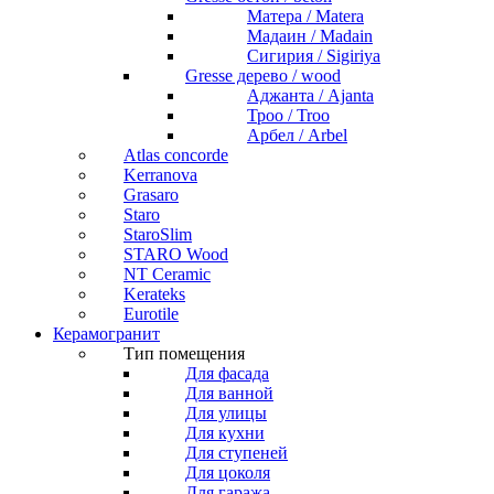
Матера / Matera
Мадаин / Madain
Сигирия / Sigiriya
Gresse дерево / wood
Аджанта / Ajanta
Троо / Troo
Арбел / Arbel
Atlas concorde
Kerranova
Grasaro
Staro
StaroSlim
STARO Wood
NT Ceramic
Kerateks
Eurotile
Керамогранит
Тип помещения
Для фасада
Для ванной
Для улицы
Для кухни
Для ступеней
Для цоколя
Для гаража