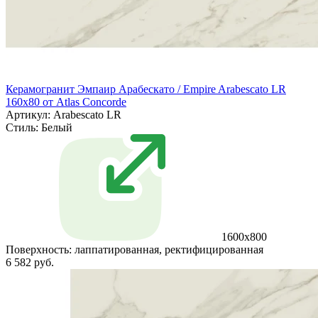
Керамогранит Эмпаир Арабескато / Empire Arabescato LR
160x80 от Atlas Concorde
Артикул: Arabescato LR
Стиль:
Белый
1600x800
Поверхность:
лаппатированная, ректифицированная
6 582 руб.