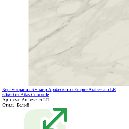
Керамогранит Эмпаир Арабескато / Empire Arabescato LR
60x60 от Atlas Concorde
Артикул: Arabescato LR
Стиль:
Белый