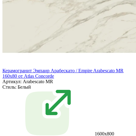
Керамогранит Эмпаир Арабескато / Empire Arabescato MR
160x80 от Atlas Concorde
Артикул: Arabescato MR
Стиль:
Белый
1600x800