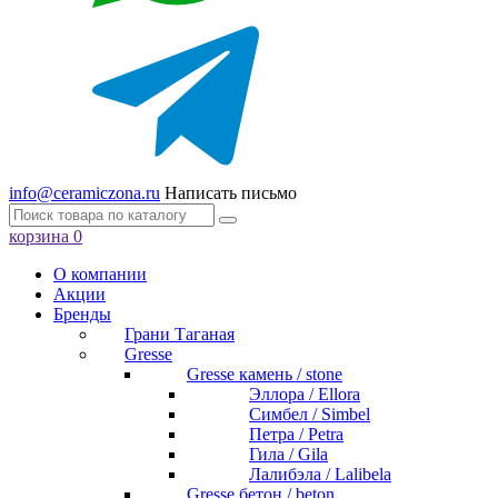
info@ceramiczona.ru
Написать письмо
корзина
0
О компании
Акции
Бренды
Грани Таганая
Gresse
Gresse камень / stone
Эллора / Ellora
Симбел / Simbel
Петра / Petra
Гила / Gila
Лалибэла / Lalibela
Gresse бетон / beton