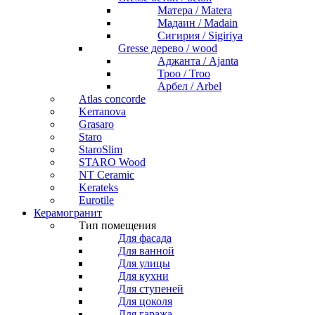
Матера / Matera
Мадаин / Madain
Сигирия / Sigiriya
Gresse дерево / wood
Аджанта / Ajanta
Троо / Troo
Арбел / Arbel
Atlas concorde
Kerranova
Grasaro
Staro
StaroSlim
STARO Wood
NT Ceramic
Kerateks
Eurotile
Керамогранит
Тип помещения
Для фасада
Для ванной
Для улицы
Для кухни
Для ступеней
Для цоколя
Для гаража