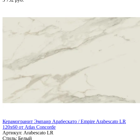
Керамогранит Эмпаир Арабескато / Empire Arabescato LR
120x60 от Atlas Concorde
Артикул: Arabescato LR
Стиль:
Белый