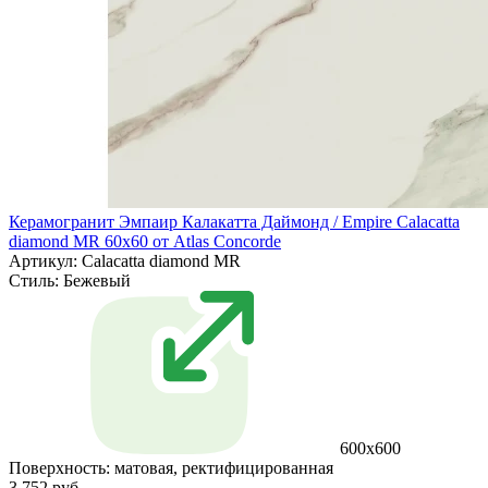
Керамогранит Эмпаир Калакатта Даймонд / Empire Calacatta
diamond MR 60x60 от Atlas Concorde
Артикул: Calacatta diamond MR
Стиль:
Бежевый
600x600
Поверхность:
матовая, ректифицированная
3 752 руб.