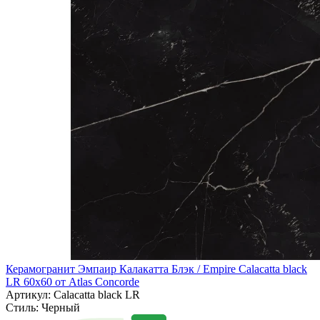
Керамогранит Эмпаир Калакатта Блэк / Empire Calacatta black
LR 60x60 от Atlas Concorde
Артикул: Calacatta black LR
Стиль:
Черный