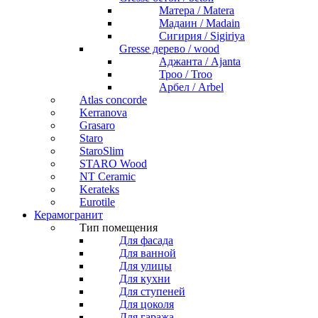
Матера / Matera
Мадаин / Madain
Сигирия / Sigiriya
Gresse дерево / wood
Аджанта / Ajanta
Троо / Troo
Арбел / Arbel
Atlas concorde
Kerranova
Grasaro
Staro
StaroSlim
STARO Wood
NT Ceramic
Kerateks
Eurotile
Керамогранит
Тип помещения
Для фасада
Для ванной
Для улицы
Для кухни
Для ступеней
Для цоколя
Для гаража