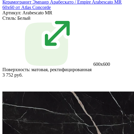
Керамогранит Эмпаир Арабескато / Empire Arabescato MR
60x60 от Atlas Concorde
Артикул: Arabescato MR
Стиль:
Белый
600x600
Поверхность:
матовая, ректифицированная
3 752 руб.