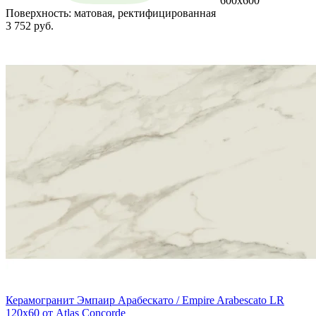
600x600
Поверхность:
матовая, ректифицированная
3 752 руб.
Керамогранит Эмпаир Арабескато / Empire Arabescato LR
120x60 от Atlas Concorde