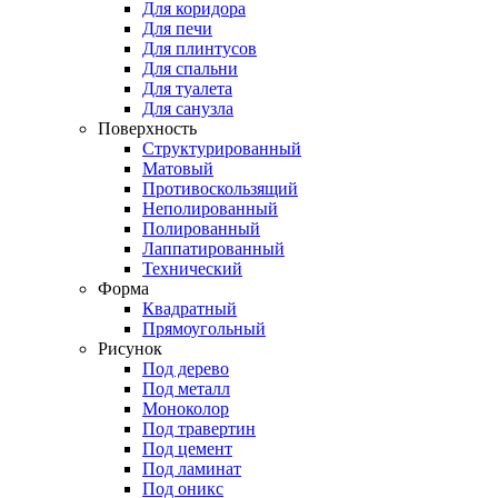
Для коридора
Для печи
Для плинтусов
Для спальни
Для туалета
Для санузла
Поверхность
Структурированный
Матовый
Противоскользящий
Неполированный
Полированный
Лаппатированный
Технический
Форма
Квадратный
Прямоугольный
Рисунок
Под дерево
Под металл
Моноколор
Под травертин
Под цемент
Под ламинат
Под оникс