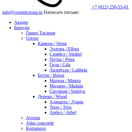
+7 (812) 250-55-01
info@ceramiczona.ru
Написать письмо
Акции
Бренды
Грани Таганая
Gresse
Камень / Stone
Эллора / Ellora
Симбел / Simbel
Петра / Petra
Гила / Gila
Лалибэла / Lalibela
Бетон / Beton
Матера / Matera
Мадаин / Madain
Сигирия / Sigiriya
Дерево / Wood
Аджанта / Ajanta
Троо / Troo
Арбел / Arbel
Avroria
Atlas concorde
Kerranova