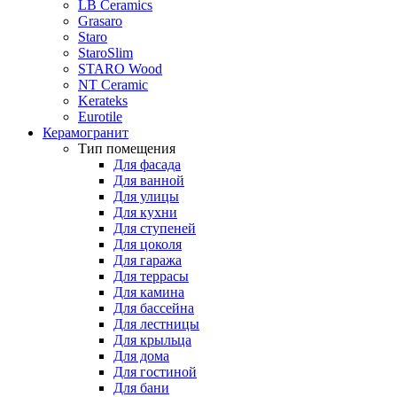
LB Ceramics
Grasaro
Staro
StaroSlim
STARO Wood
NT Ceramic
Kerateks
Eurotile
Керамогранит
Тип помещения
Для фасада
Для ванной
Для улицы
Для кухни
Для ступеней
Для цоколя
Для гаража
Для террасы
Для камина
Для бассейна
Для лестницы
Для крыльца
Для дома
Для гостиной
Для бани