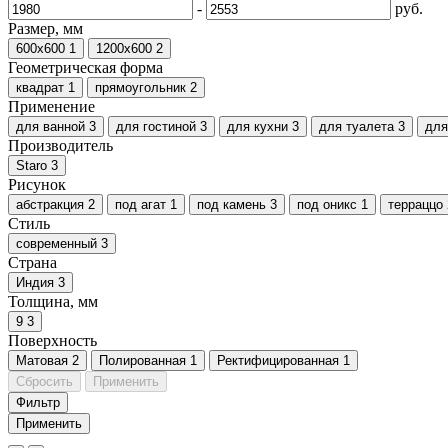
-
руб.
Размер, мм
600х600
1
1200х600
2
Геометрическая форма
квадрат
1
прямоугольник
2
Применение
для ванной
3
для гостиной
3
для кухни
3
для туалета
3
для
Производитель
Staro
3
Рисунок
абстракция
2
под агат
1
под камень
3
под оникс
1
терраццо
Стиль
современный
3
Страна
Индия
3
Толщина, мм
9
3
Поверхность
Матовая
2
Полированная
1
Ректифицированная
1
Сбросить
Применить
Фильтр
Применить