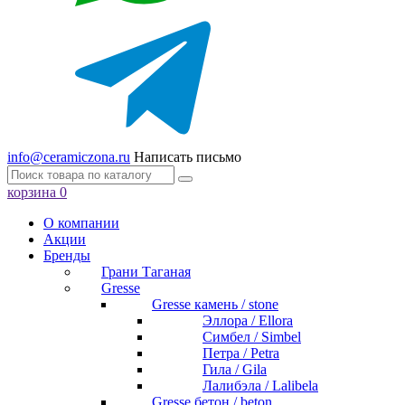
info@ceramiczona.ru
Написать письмо
корзина
0
О компании
Акции
Бренды
Грани Таганая
Gresse
Gresse камень / stone
Эллора / Ellora
Симбел / Simbel
Петра / Petra
Гила / Gila
Лалибэла / Lalibela
Gresse бетон / beton