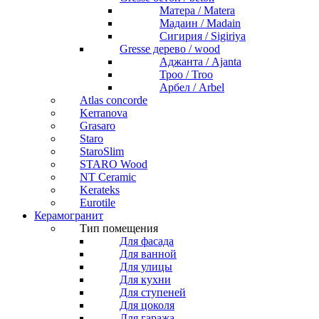
Матера / Matera
Мадаин / Madain
Сигирия / Sigiriya
Gresse дерево / wood
Аджанта / Ajanta
Троо / Troo
Арбел / Arbel
Atlas concorde
Kerranova
Grasaro
Staro
StaroSlim
STARO Wood
NT Ceramic
Kerateks
Eurotile
Керамогранит
Тип помещения
Для фасада
Для ванной
Для улицы
Для кухни
Для ступеней
Для цоколя
Для гаража