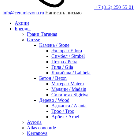
+7 (812) 250-55-01
info@ceramiczona.ru
Написать письмо
Акции
Бренды
Грани Таганая
Gresse
Камень / Stone
Эллора / Ellora
Симбел / Simbel
Петра / Petra
Гила / Gila
Лалибэла / Lalibela
Бетон / Beton
Матера / Matera
Мадаин / Madain
Сигирия / Sigiriya
Дерево / Wood
Аджанта / Ajanta
Троо / Troo
Арбел / Arbel
Avroria
Atlas concorde
Kerranova