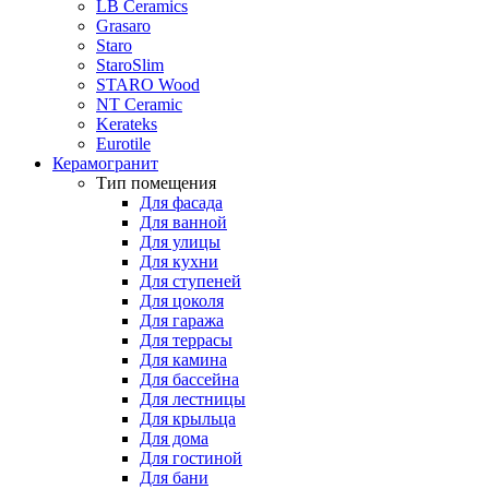
LB Ceramics
Grasaro
Staro
StaroSlim
STARO Wood
NT Ceramic
Kerateks
Eurotile
Керамогранит
Тип помещения
Для фасада
Для ванной
Для улицы
Для кухни
Для ступеней
Для цоколя
Для гаража
Для террасы
Для камина
Для бассейна
Для лестницы
Для крыльца
Для дома
Для гостиной
Для бани