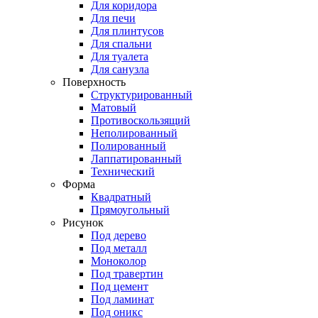
Для коридора
Для печи
Для плинтусов
Для спальни
Для туалета
Для санузла
Поверхность
Структурированный
Матовый
Противоскользящий
Неполированный
Полированный
Лаппатированный
Технический
Форма
Квадратный
Прямоугольный
Рисунок
Под дерево
Под металл
Моноколор
Под травертин
Под цемент
Под ламинат
Под оникс