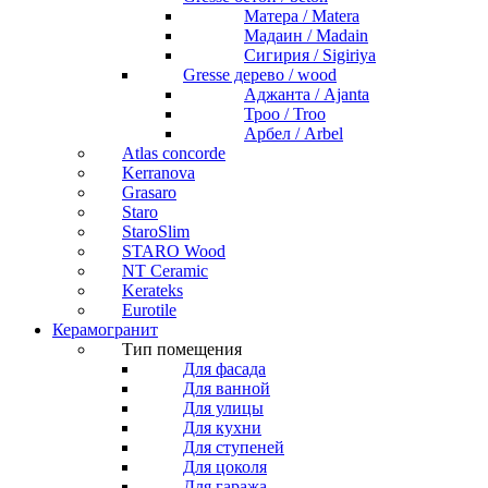
Матера / Matera
Мадаин / Madain
Сигирия / Sigiriya
Gresse дерево / wood
Аджанта / Ajanta
Троо / Troo
Арбел / Arbel
Atlas concorde
Kerranova
Grasaro
Staro
StaroSlim
STARO Wood
NT Ceramic
Kerateks
Eurotile
Керамогранит
Тип помещения
Для фасада
Для ванной
Для улицы
Для кухни
Для ступеней
Для цоколя
Для гаража