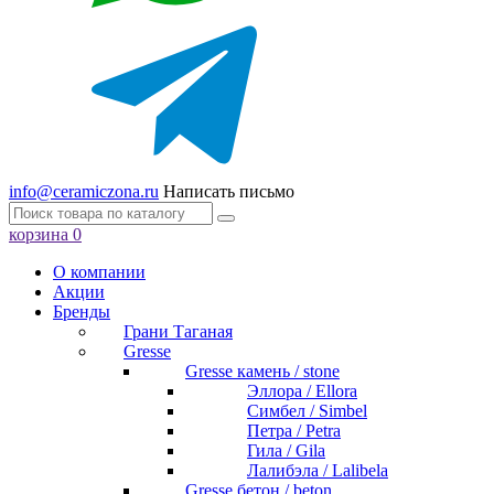
info@ceramiczona.ru
Написать письмо
корзина
0
О компании
Акции
Бренды
Грани Таганая
Gresse
Gresse камень / stone
Эллора / Ellora
Симбел / Simbel
Петра / Petra
Гила / Gila
Лалибэла / Lalibela
Gresse бетон / beton