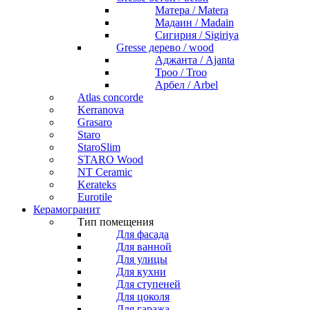
Матера / Matera
Мадаин / Madain
Сигирия / Sigiriya
Gresse дерево / wood
Аджанта / Ajanta
Троо / Troo
Арбел / Arbel
Atlas concorde
Kerranova
Grasaro
Staro
StaroSlim
STARO Wood
NT Ceramic
Kerateks
Eurotile
Керамогранит
Тип помещения
Для фасада
Для ванной
Для улицы
Для кухни
Для ступеней
Для цоколя
Для гаража