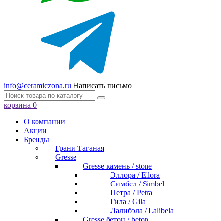
info@ceramiczona.ru
Написать письмо
корзина
0
О компании
Акции
Бренды
Грани Таганая
Gresse
Gresse камень / stone
Эллора / Ellora
Симбел / Simbel
Петра / Petra
Гила / Gila
Лалибэла / Lalibela
Gresse бетон / beton