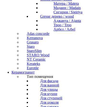
Матера / Matera
Мадаин / Madain
Сигирия / Sigiriya
Gresse дерево / wood
Аджанта / Ajanta
Троо / Troo
Арбел / Arbel
Atlas concorde
Kerranova
Grasaro
Staro
StaroSlim
STARO Wood
NT Ceramic
Kerateks
Eurotile
Керамогранит
Тип помещения
Для фасада
Для ванной
Для улицы
Для кухни
Для ступеней
Для цоколя
Для гаража