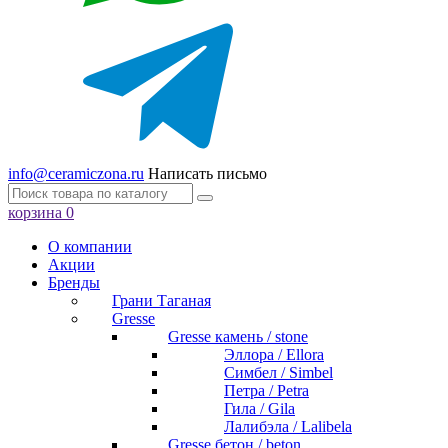
info@ceramiczona.ru
Написать письмо
корзина
0
О компании
Акции
Бренды
Грани Таганая
Gresse
Gresse камень / stone
Эллора / Ellora
Симбел / Simbel
Петра / Petra
Гила / Gila
Лалибэла / Lalibela
Gresse бетон / beton