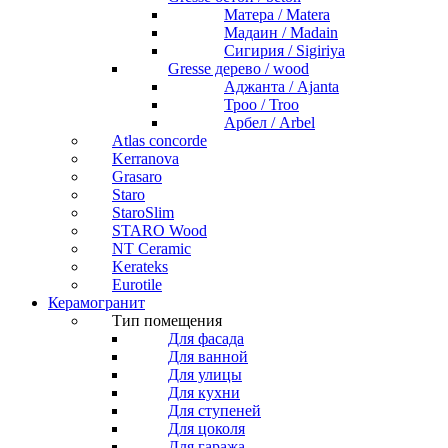
Матера / Matera
Мадаин / Madain
Сигирия / Sigiriya
Gresse дерево / wood
Аджанта / Ajanta
Троо / Troo
Арбел / Arbel
Atlas concorde
Kerranova
Grasaro
Staro
StaroSlim
STARO Wood
NT Ceramic
Kerateks
Eurotile
Керамогранит
Тип помещения
Для фасада
Для ванной
Для улицы
Для кухни
Для ступеней
Для цоколя
Для гаража