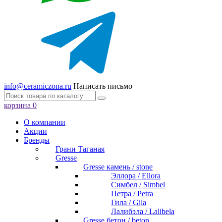
info@ceramiczona.ru
Написать письмо
корзина
0
О компании
Акции
Бренды
Грани Таганая
Gresse
Gresse камень / stone
Эллора / Ellora
Симбел / Simbel
Петра / Petra
Гила / Gila
Лалибэла / Lalibela
Gresse бетон / beton