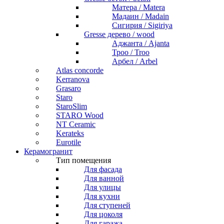
Матера / Matera
Мадаин / Madain
Сигирия / Sigiriya
Gresse дерево / wood
Аджанта / Ajanta
Троо / Troo
Арбел / Arbel
Atlas concorde
Kerranova
Grasaro
Staro
StaroSlim
STARO Wood
NT Ceramic
Kerateks
Eurotile
Керамогранит
Тип помещения
Для фасада
Для ванной
Для улицы
Для кухни
Для ступеней
Для цоколя
Для гаража