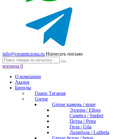
info@ceramiczona.ru
Написать письмо
корзина
0
О компании
Акции
Бренды
Грани Таганая
Gresse
Gresse камень / stone
Эллора / Ellora
Симбел / Simbel
Петра / Petra
Гила / Gila
Лалибэла / Lalibela
Gresse бетон / beton