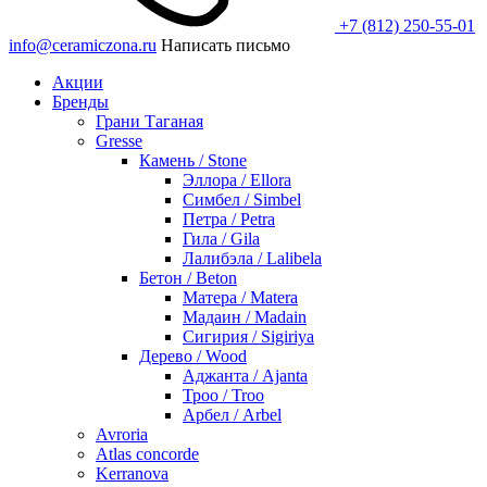
+7 (812) 250-55-01
info@ceramiczona.ru
Написать письмо
Акции
Бренды
Грани Таганая
Gresse
Камень / Stone
Эллора / Ellora
Симбел / Simbel
Петра / Petra
Гила / Gila
Лалибэла / Lalibela
Бетон / Beton
Матера / Matera
Мадаин / Madain
Сигирия / Sigiriya
Дерево / Wood
Аджанта / Ajanta
Троо / Troo
Арбел / Arbel
Avroria
Atlas concorde
Kerranova