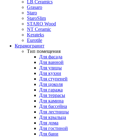
LB Ceramics
Grasaro
Staro
StaroSlim
STARO Wood
NT Ceramic
Kerateks
Eurotile
Керамогранит
Тип помещения
Для фасада
Для ванной
Для улицы
Для кухни
Для ступеней
Для цоколя
Для гаража
Для террасы
Для камина
Для бассейна
Для лестницы
Для крыльца
Для дома
Для гостиной
Для бани