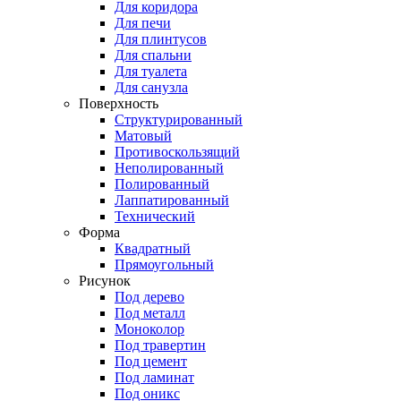
Для коридора
Для печи
Для плинтусов
Для спальни
Для туалета
Для санузла
Поверхность
Структурированный
Матовый
Противоскользящий
Неполированный
Полированный
Лаппатированный
Технический
Форма
Квадратный
Прямоугольный
Рисунок
Под дерево
Под металл
Моноколор
Под травертин
Под цемент
Под ламинат
Под оникс