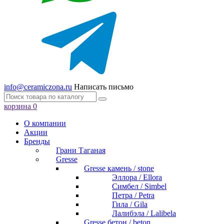
info@ceramiczona.ru
Написать письмо
корзина
0
О компании
Акции
Бренды
Грани Таганая
Gresse
Gresse камень / stone
Эллора / Ellora
Симбел / Simbel
Петра / Petra
Гила / Gila
Лалибэла / Lalibela
Gresse бетон / beton