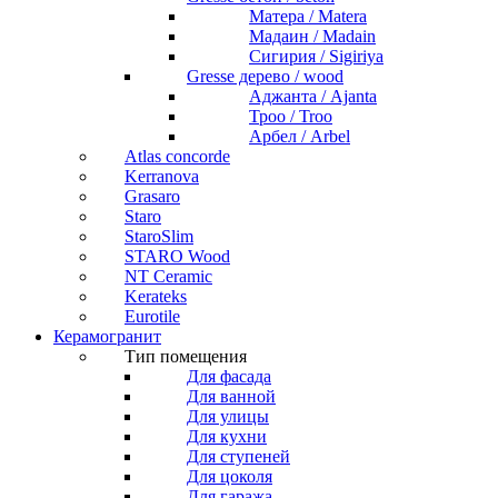
Матера / Matera
Мадаин / Madain
Сигирия / Sigiriya
Gresse дерево / wood
Аджанта / Ajanta
Троо / Troo
Арбел / Arbel
Atlas concorde
Kerranova
Grasaro
Staro
StaroSlim
STARO Wood
NT Ceramic
Kerateks
Eurotile
Керамогранит
Тип помещения
Для фасада
Для ванной
Для улицы
Для кухни
Для ступеней
Для цоколя
Для гаража