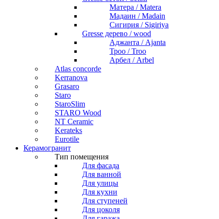
Матера / Matera
Мадаин / Madain
Сигирия / Sigiriya
Gresse дерево / wood
Аджанта / Ajanta
Троо / Troo
Арбел / Arbel
Atlas concorde
Kerranova
Grasaro
Staro
StaroSlim
STARO Wood
NT Ceramic
Kerateks
Eurotile
Керамогранит
Тип помещения
Для фасада
Для ванной
Для улицы
Для кухни
Для ступеней
Для цоколя
Для гаража