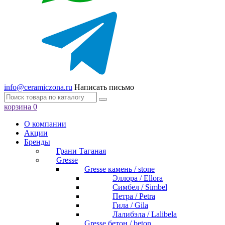
info@ceramiczona.ru
Написать письмо
корзина
0
О компании
Акции
Бренды
Грани Таганая
Gresse
Gresse камень / stone
Эллора / Ellora
Симбел / Simbel
Петра / Petra
Гила / Gila
Лалибэла / Lalibela
Gresse бетон / beton