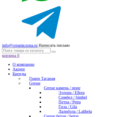
info@ceramiczona.ru
Написать письмо
корзина
0
О компании
Акции
Бренды
Грани Таганая
Gresse
Gresse камень / stone
Эллора / Ellora
Симбел / Simbel
Петра / Petra
Гила / Gila
Лалибэла / Lalibela
Gresse бетон / beton