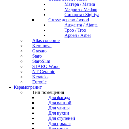
Матера / Matera
Мадаин / Madain
Сигирия / Sigiriya
Gresse дерево / wood
Аджанта / Ajanta
Троо / Troo
Арбел / Arbel
Atlas concorde
Kerranova
Grasaro
Staro
StaroSlim
STARO Wood
NT Ceramic
Kerateks
Eurotile
Керамогранит
Тип помещения
Для фасада
Для ванной
Для улицы
Для кухни
Для ступеней
Для цоколя
Для гаража