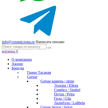
info@ceramiczona.ru
Написать письмо
корзина
0
О компании
Акции
Бренды
Грани Таганая
Gresse
Gresse камень / stone
Эллора / Ellora
Симбел / Simbel
Петра / Petra
Гила / Gila
Лалибэла / Lalibela
Gresse бетон / beton