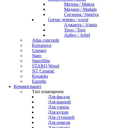
Матера / Matera
Мадаин / Madain
Сигирия / Sigiriya
Gresse дерево / wood
Аджанта / Ajanta
Троо / Troo
Арбел / Arbel
Atlas concorde
Kerranova
Grasaro
Staro
StaroSlim
STARO Wood
NT Ceramic
Kerateks
Eurotile
Керамогранит
Тип помещения
Для фасада
Для ванной
Для улицы
Для кухни
Для ступеней
Для цоколя
Для гаража