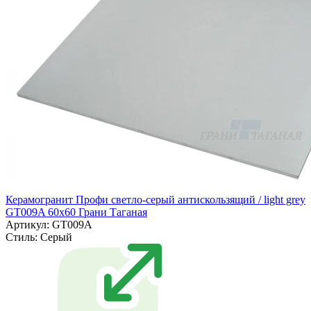
Керамогранит Профи светло-серый антискользящий / light grey
GT009A 60х60 Грани Таганая
Артикул: GT009A
Стиль:
Серый