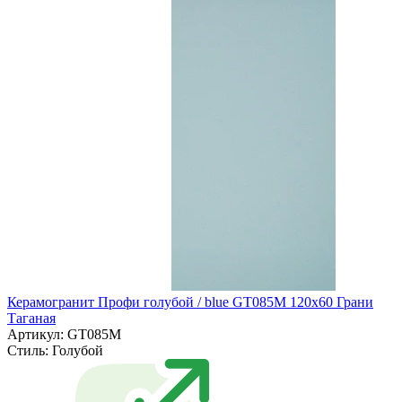
Керамогранит Профи голубой / blue GT085M 120х60 Грани
Таганая
Артикул: GT085M
Стиль:
Голубой