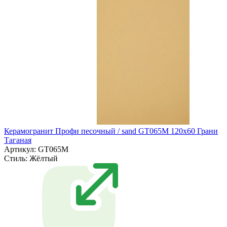
Керамогранит Профи песочный / sand GT065M 120х60 Грани
Таганая
Артикул: GT065M
Стиль:
Жёлтый