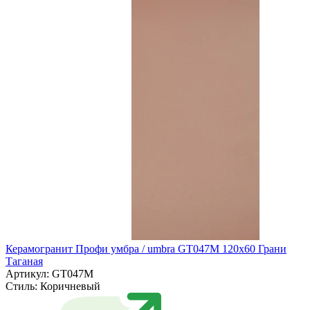
Керамогранит Профи умбра / umbra GT047M 120х60 Грани
Таганая
Артикул: GT047M
Стиль:
Коричневый