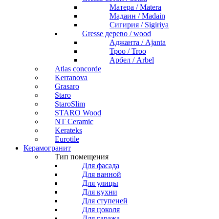
Матера / Matera
Мадаин / Madain
Сигирия / Sigiriya
Gresse дерево / wood
Аджанта / Ajanta
Троо / Troo
Арбел / Arbel
Atlas concorde
Kerranova
Grasaro
Staro
StaroSlim
STARO Wood
NT Ceramic
Kerateks
Eurotile
Керамогранит
Тип помещения
Для фасада
Для ванной
Для улицы
Для кухни
Для ступеней
Для цоколя
Для гаража