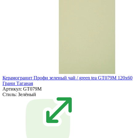
Керамогранит Профи зеленый чай / green tea GT079M 120х60
Грани Таганая
Артикул: GT079M
Стиль:
Зелёный