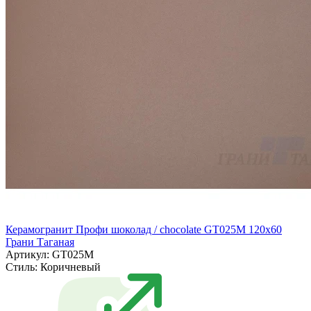
Керамогранит Профи шоколад / chocolate GT025M 120х60
Грани Таганая
Артикул: GT025M
Стиль:
Коричневый