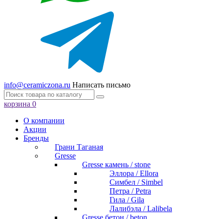
info@ceramiczona.ru
Написать письмо
корзина
0
О компании
Акции
Бренды
Грани Таганая
Gresse
Gresse камень / stone
Эллора / Ellora
Симбел / Simbel
Петра / Petra
Гила / Gila
Лалибэла / Lalibela
Gresse бетон / beton