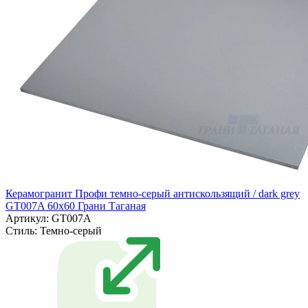
Керамогранит Профи темно-серый антискользящий / dark grey
GT007A 60х60 Грани Таганая
Артикул: GT007A
Стиль:
Темно-серый