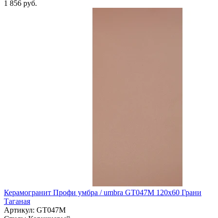
1 856 руб.
Керамогранит Профи умбра / umbra GT047M 120х60 Грани
Таганая
Артикул: GT047M