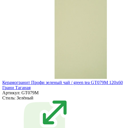
Керамогранит Профи зеленый чай / green tea GT079M 120х60
Грани Таганая
Артикул: GT079M
Стиль:
Зелёный