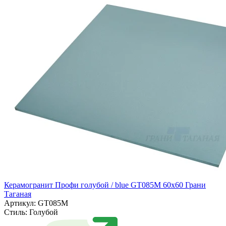
Керамогранит Профи голубой / blue GT085M 60х60 Грани
Таганая
Артикул: GT085M
Стиль:
Голубой