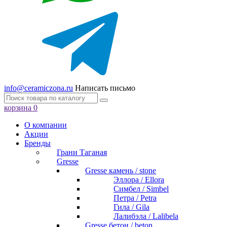
info@ceramiczona.ru
Написать письмо
корзина
0
О компании
Акции
Бренды
Грани Таганая
Gresse
Gresse камень / stone
Эллора / Ellora
Симбел / Simbel
Петра / Petra
Гила / Gila
Лалибэла / Lalibela
Gresse бетон / beton