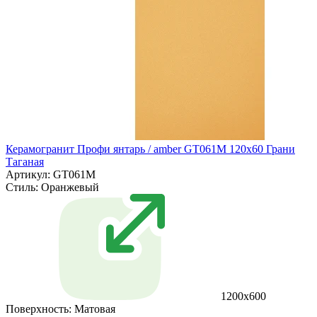
Керамогранит Профи янтарь / amber GT061M 120х60 Грани
Таганая
Артикул: GT061M
Стиль:
Оранжевый
1200х600
Поверхность:
Матовая