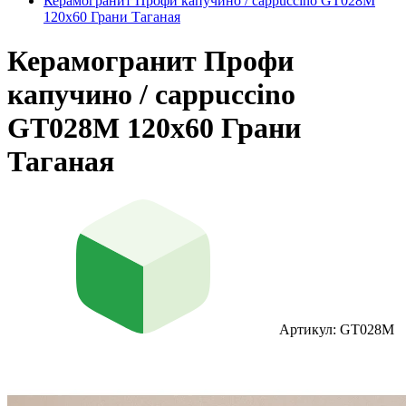
Керамогранит Профи капучино / cappuccino GT028M
120х60 Грани Таганая
Керамогранит Профи
капучино / cappuccino
GT028M 120х60 Грани
Таганая
Артикул: GT028M