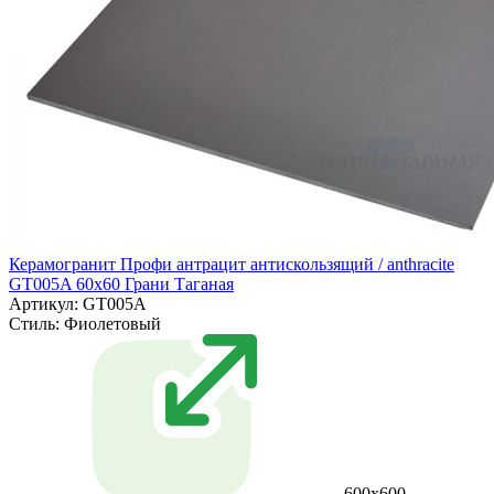
Керамогранит Профи антрацит антискользящий / anthracite
GT005A 60х60 Грани Таганая
Артикул: GT005A
Стиль:
Фиолетовый
600х600