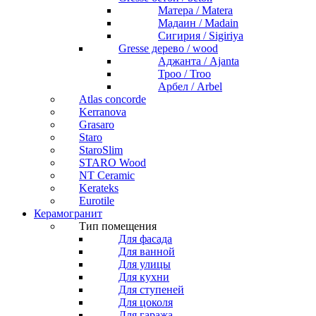
Матера / Matera
Мадаин / Madain
Сигирия / Sigiriya
Gresse дерево / wood
Аджанта / Ajanta
Троо / Troo
Арбел / Arbel
Atlas concorde
Kerranova
Grasaro
Staro
StaroSlim
STARO Wood
NT Ceramic
Kerateks
Eurotile
Керамогранит
Тип помещения
Для фасада
Для ванной
Для улицы
Для кухни
Для ступеней
Для цоколя
Для гаража