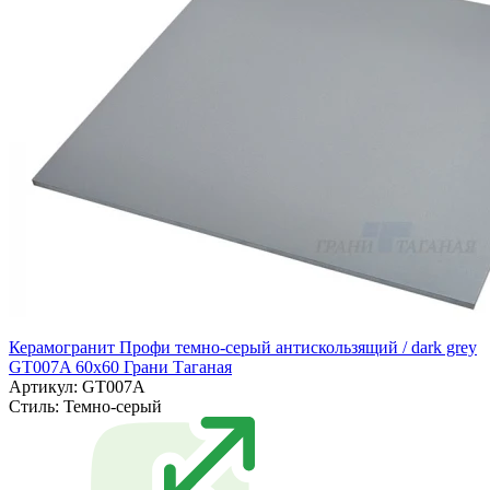
Керамогранит Профи темно-серый антискользящий / dark grey
GT007A 60х60 Грани Таганая
Артикул: GT007A
Стиль:
Темно-серый