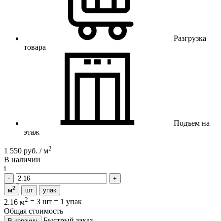
Разгрузка
товара
Подъем на
этаж
2
1 550 руб. / м
В наличии
i
2
м
шт
упак
2
2.16 м
=
3 шт
=
1 упак
Общая стоимость
Быстрый заказ
В корзину