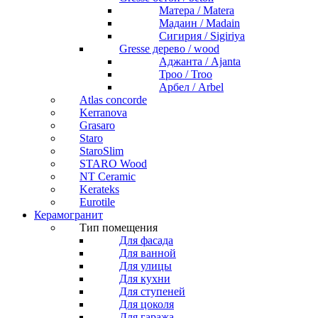
Матера / Matera
Мадаин / Madain
Сигирия / Sigiriya
Gresse дерево / wood
Аджанта / Ajanta
Троо / Troo
Арбел / Arbel
Atlas concorde
Kerranova
Grasaro
Staro
StaroSlim
STARO Wood
NT Ceramic
Kerateks
Eurotile
Керамогранит
Тип помещения
Для фасада
Для ванной
Для улицы
Для кухни
Для ступеней
Для цоколя
Для гаража