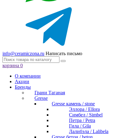
info@ceramiczona.ru
Написать письмо
корзина
0
О компании
Акции
Бренды
Грани Таганая
Gresse
Gresse камень / stone
Эллора / Ellora
Симбел / Simbel
Петра / Petra
Гила / Gila
Лалибэла / Lalibela
Gresse бетон / beton