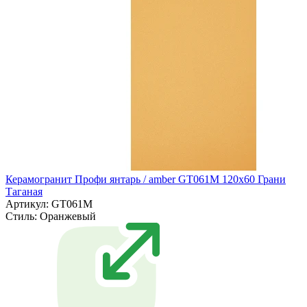
Керамогранит Профи янтарь / amber GT061M 120х60 Грани
Таганая
Артикул: GT061M
Стиль:
Оранжевый