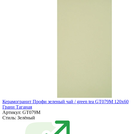
Керамогранит Профи зеленый чай / green tea GT079M 120х60
Грани Таганая
Артикул: GT079M
Стиль:
Зелёный