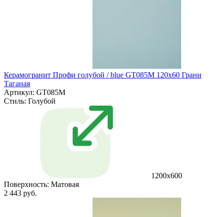
Керамогранит Профи голубой / blue GT085M 120х60 Грани
Таганая
Артикул: GT085M
Стиль:
Голубой
1200х600
Поверхность:
Матовая
2 443 руб.