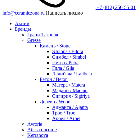
+7 (812) 250-55-01
info@ceramiczona.ru
Написать письмо
Акции
Бренды
Грани Таганая
Gresse
Камень / Stone
Эллора / Ellora
Симбел / Simbel
Петра / Petra
Гила / Gila
Лалибэла / Lalibela
Бетон / Beton
Матера / Matera
Мадаин / Madain
Сигирия / Sigiriya
Дерево / Wood
Аджанта / Ajanta
Троо / Troo
Арбел / Arbel
Avroria
Atlas concorde
Kerranova