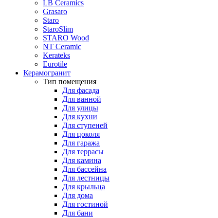
LB Ceramics
Grasaro
Staro
StaroSlim
STARO Wood
NT Ceramic
Kerateks
Eurotile
Керамогранит
Тип помещения
Для фасада
Для ванной
Для улицы
Для кухни
Для ступеней
Для цоколя
Для гаража
Для террасы
Для камина
Для бассейна
Для лестницы
Для крыльца
Для дома
Для гостиной
Для бани