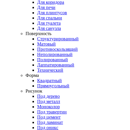
Для коридора
Для печи
Для плинтусов
Для спальни
Для туалета
Для санузла
Поверхность
Структурированный
Матовый
Противоскользящий
Неполированный
Полированный
Лаппатированный
Технический
Форма
Квадратный
Прямоугольный
Рисунок
Под дерево
Под металл
Моноколор
Под травертин
Под цемент
Под ламинат
Под оникс