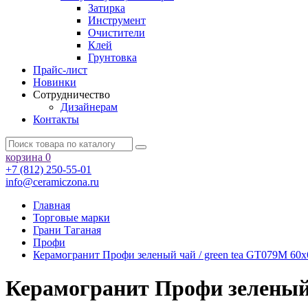
Затирка
Инструмент
Очистители
Клей
Грунтовка
Прайс-лист
Новинки
Сотрудничество
Дизайнерам
Контакты
корзина
0
+7 (812) 250-55-01
info@ceramiczona.ru
Главная
Торговые марки
Грани Таганая
Профи
Керамогранит Профи зеленый чай / green tea GT079M 60х
Керамогранит Профи зеленый 