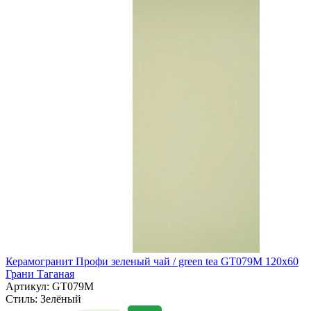
Керамогранит Профи зеленый чай / green tea GT079M 120х60
Грани Таганая
Артикул: GT079M
Стиль:
Зелёный