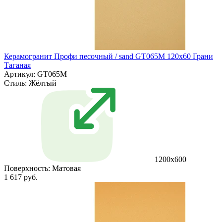
Керамогранит Профи песочный / sand GT065M 120х60 Грани
Таганая
Артикул: GT065M
Стиль:
Жёлтый
1200х600
Поверхность:
Матовая
1 617 руб.