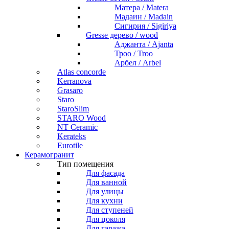
Матера / Matera
Мадаин / Madain
Сигирия / Sigiriya
Gresse дерево / wood
Аджанта / Ajanta
Троо / Troo
Арбел / Arbel
Atlas concorde
Kerranova
Grasaro
Staro
StaroSlim
STARO Wood
NT Ceramic
Kerateks
Eurotile
Керамогранит
Тип помещения
Для фасада
Для ванной
Для улицы
Для кухни
Для ступеней
Для цоколя
Для гаража