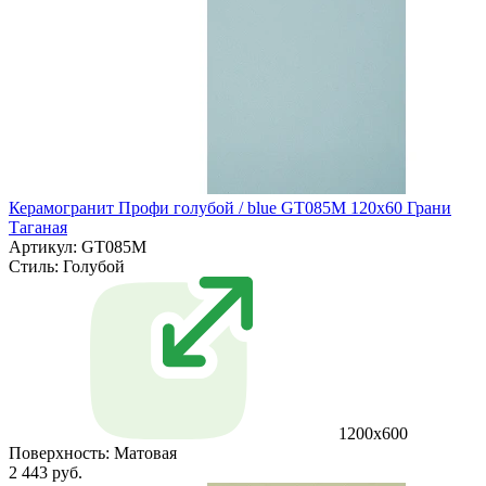
Керамогранит Профи голубой / blue GT085M 120х60 Грани
Таганая
Артикул: GT085M
Стиль:
Голубой
1200х600
Поверхность:
Матовая
2 443 руб.