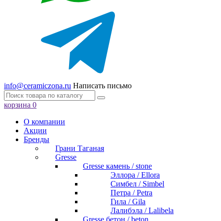
info@ceramiczona.ru
Написать письмо
корзина
0
О компании
Акции
Бренды
Грани Таганая
Gresse
Gresse камень / stone
Эллора / Ellora
Симбел / Simbel
Петра / Petra
Гила / Gila
Лалибэла / Lalibela
Gresse бетон / beton