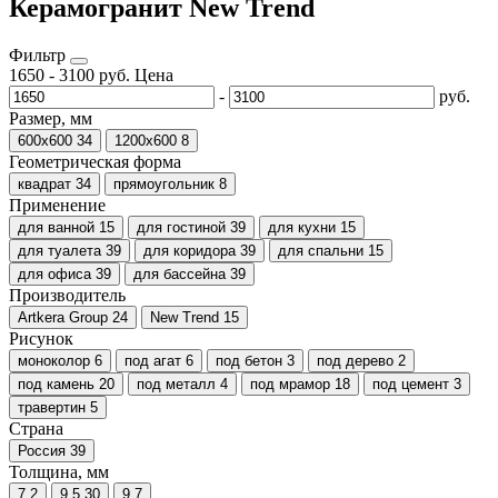
Керамогранит New Trend
Фильтр
1650
-
3100
руб.
Цена
-
руб.
Размер, мм
600х600
34
1200х600
8
Геометрическая форма
квадрат
34
прямоугольник
8
Применение
для ванной
15
для гостиной
39
для кухни
15
для туалета
39
для коридора
39
для спальни
15
для офиса
39
для бассейна
39
Производитель
Artkera Group
24
New Trend
15
Рисунок
моноколор
6
под агат
6
под бетон
3
под дерево
2
под камень
20
под металл
4
под мрамор
18
под цемент
3
травертин
5
Страна
Россия
39
Толщина, мм
7
2
9.5
30
9
7