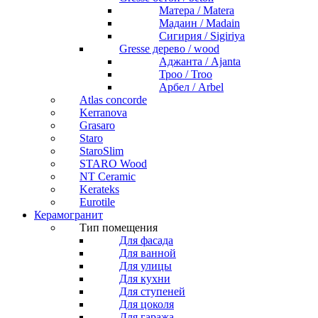
Матера / Matera
Мадаин / Madain
Сигирия / Sigiriya
Gresse дерево / wood
Аджанта / Ajanta
Троо / Troo
Арбел / Arbel
Atlas concorde
Kerranova
Grasaro
Staro
StaroSlim
STARO Wood
NT Ceramic
Kerateks
Eurotile
Керамогранит
Тип помещения
Для фасада
Для ванной
Для улицы
Для кухни
Для ступеней
Для цоколя
Для гаража