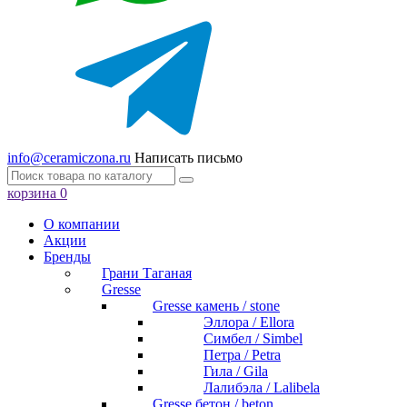
info@ceramiczona.ru
Написать письмо
корзина
0
О компании
Акции
Бренды
Грани Таганая
Gresse
Gresse камень / stone
Эллора / Ellora
Симбел / Simbel
Петра / Petra
Гила / Gila
Лалибэла / Lalibela
Gresse бетон / beton