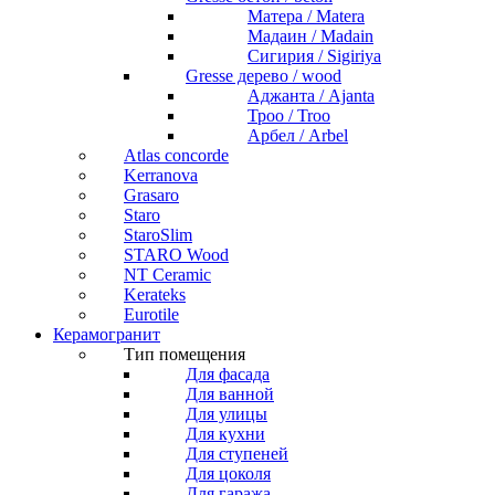
Матера / Matera
Мадаин / Madain
Сигирия / Sigiriya
Gresse дерево / wood
Аджанта / Ajanta
Троо / Troo
Арбел / Arbel
Atlas concorde
Kerranova
Grasaro
Staro
StaroSlim
STARO Wood
NT Ceramic
Kerateks
Eurotile
Керамогранит
Тип помещения
Для фасада
Для ванной
Для улицы
Для кухни
Для ступеней
Для цоколя
Для гаража