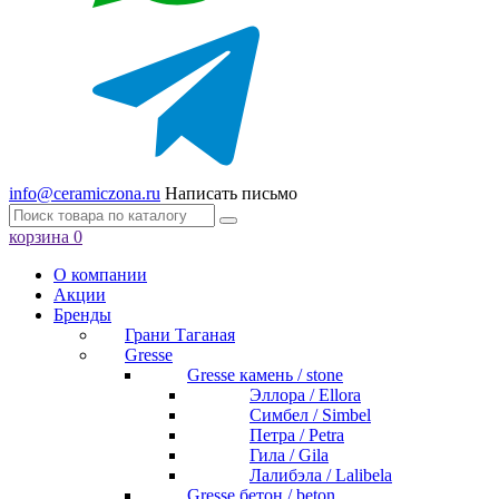
info@ceramiczona.ru
Написать письмо
корзина
0
О компании
Акции
Бренды
Грани Таганая
Gresse
Gresse камень / stone
Эллора / Ellora
Симбел / Simbel
Петра / Petra
Гила / Gila
Лалибэла / Lalibela
Gresse бетон / beton