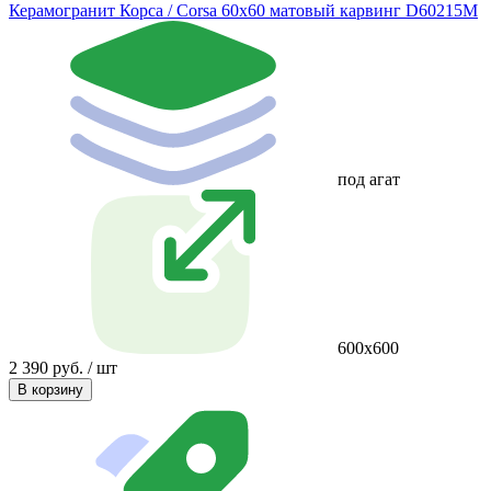
Керамогранит Корса / Corsa 60х60 матовый карвинг D60215M
под агат
600х600
2 390 руб. / шт
В корзину