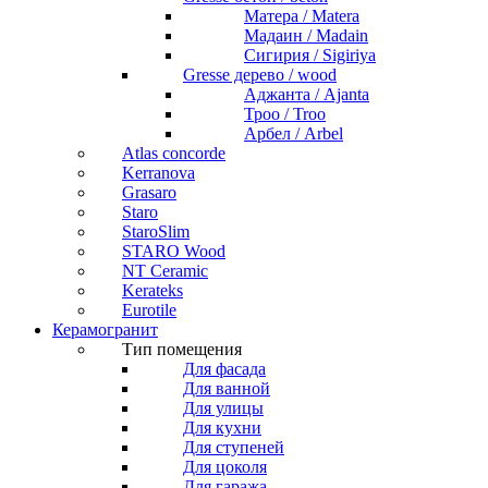
Матера / Matera
Мадаин / Madain
Сигирия / Sigiriya
Gresse дерево / wood
Аджанта / Ajanta
Троо / Troo
Арбел / Arbel
Atlas concorde
Kerranova
Grasaro
Staro
StaroSlim
STARO Wood
NT Ceramic
Kerateks
Eurotile
Керамогранит
Тип помещения
Для фасада
Для ванной
Для улицы
Для кухни
Для ступеней
Для цоколя
Для гаража