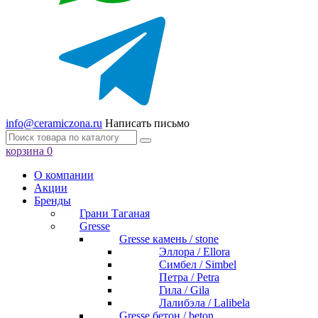
info@ceramiczona.ru
Написать письмо
корзина
0
О компании
Акции
Бренды
Грани Таганая
Gresse
Gresse камень / stone
Эллора / Ellora
Симбел / Simbel
Петра / Petra
Гила / Gila
Лалибэла / Lalibela
Gresse бетон / beton