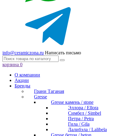
info@ceramiczona.ru
Написать письмо
корзина
0
О компании
Акции
Бренды
Грани Таганая
Gresse
Gresse камень / stone
Эллора / Ellora
Симбел / Simbel
Петра / Petra
Гила / Gila
Лалибэла / Lalibela
Gresse бетон / beton