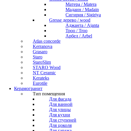
Матера / Matera
Мадаин / Madain
Сигирия / Sigiriya
Gresse дерево / wood
Аджанта / Ajanta
Троо / Troo
Арбел / Arbel
Atlas concorde
Kerranova
Grasaro
Staro
StaroSlim
STARO Wood
NT Ceramic
Kerateks
Eurotile
Керамогранит
Тип помещения
Для фасада
Для ванной
Для улицы
Для кухни
Для ступеней
Для цоколя
Для гаража