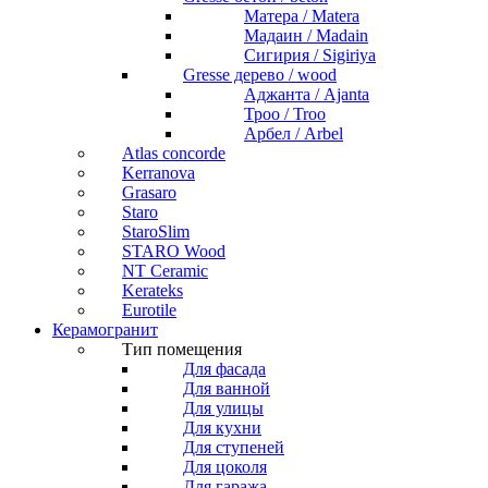
Матера / Matera
Мадаин / Madain
Сигирия / Sigiriya
Gresse дерево / wood
Аджанта / Ajanta
Троо / Troo
Арбел / Arbel
Atlas concorde
Kerranova
Grasaro
Staro
StaroSlim
STARO Wood
NT Ceramic
Kerateks
Eurotile
Керамогранит
Тип помещения
Для фасада
Для ванной
Для улицы
Для кухни
Для ступеней
Для цоколя
Для гаража