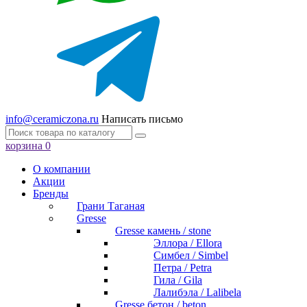
info@ceramiczona.ru
Написать письмо
корзина
0
О компании
Акции
Бренды
Грани Таганая
Gresse
Gresse камень / stone
Эллора / Ellora
Симбел / Simbel
Петра / Petra
Гила / Gila
Лалибэла / Lalibela
Gresse бетон / beton