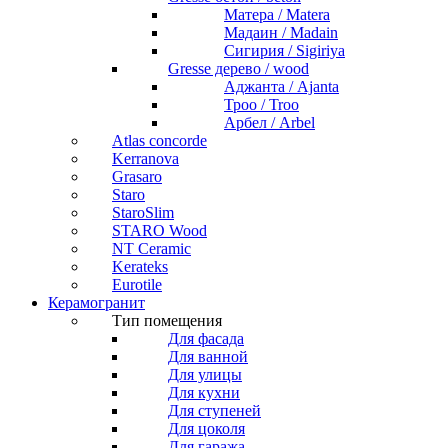
Матера / Matera
Мадаин / Madain
Сигирия / Sigiriya
Gresse дерево / wood
Аджанта / Ajanta
Троо / Troo
Арбел / Arbel
Atlas concorde
Kerranova
Grasaro
Staro
StaroSlim
STARO Wood
NT Ceramic
Kerateks
Eurotile
Керамогранит
Тип помещения
Для фасада
Для ванной
Для улицы
Для кухни
Для ступеней
Для цоколя
Для гаража