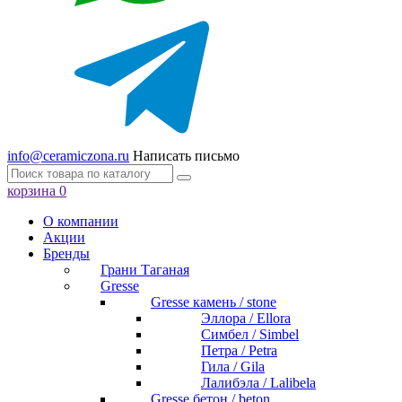
info@ceramiczona.ru
Написать письмо
корзина
0
О компании
Акции
Бренды
Грани Таганая
Gresse
Gresse камень / stone
Эллора / Ellora
Симбел / Simbel
Петра / Petra
Гила / Gila
Лалибэла / Lalibela
Gresse бетон / beton