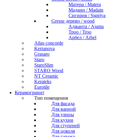
Матера / Matera
Мадаин / Madain
Сигирия / Sigiriya
Gresse дерево / wood
Аджанта / Ajanta
Троо / Troo
Арбел / Arbel
Atlas concorde
Kerranova
Grasaro
Staro
StaroSlim
STARO Wood
NT Ceramic
Kerateks
Eurotile
Керамогранит
Тип помещения
Для фасада
Для ванной
Для улицы
Для кухни
Для ступеней
Для цоколя
Для гаража