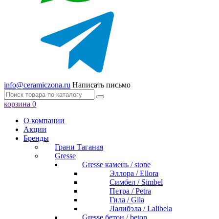
info@ceramiczona.ru
Написать письмо
корзина
0
О компании
Акции
Бренды
Грани Таганая
Gresse
Gresse камень / stone
Эллора / Ellora
Симбел / Simbel
Петра / Petra
Гила / Gila
Лалибэла / Lalibela
Gresse бетон / beton