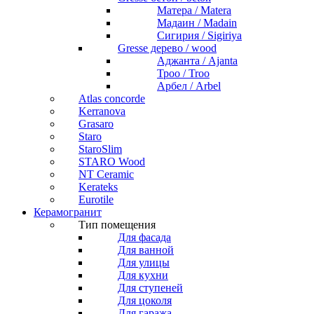
Матера / Matera
Мадаин / Madain
Сигирия / Sigiriya
Gresse дерево / wood
Аджанта / Ajanta
Троо / Troo
Арбел / Arbel
Atlas concorde
Kerranova
Grasaro
Staro
StaroSlim
STARO Wood
NT Ceramic
Kerateks
Eurotile
Керамогранит
Тип помещения
Для фасада
Для ванной
Для улицы
Для кухни
Для ступеней
Для цоколя
Для гаража