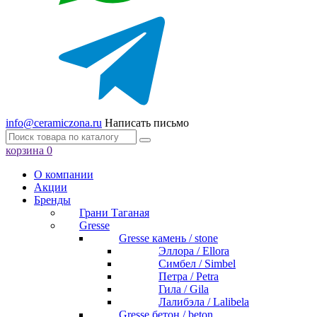
info@ceramiczona.ru
Написать письмо
корзина
0
О компании
Акции
Бренды
Грани Таганая
Gresse
Gresse камень / stone
Эллора / Ellora
Симбел / Simbel
Петра / Petra
Гила / Gila
Лалибэла / Lalibela
Gresse бетон / beton