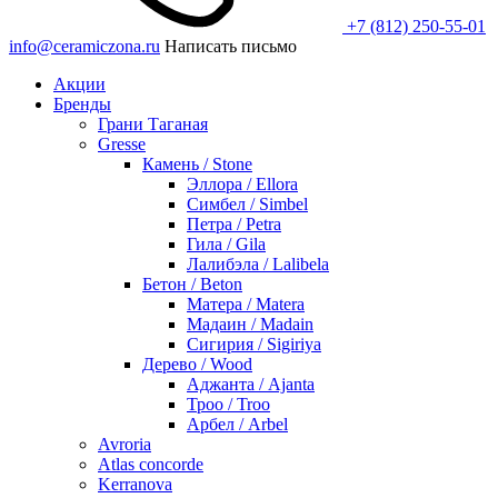
+7 (812) 250-55-01
info@ceramiczona.ru
Написать письмо
Акции
Бренды
Грани Таганая
Gresse
Камень / Stone
Эллора / Ellora
Симбел / Simbel
Петра / Petra
Гила / Gila
Лалибэла / Lalibela
Бетон / Beton
Матера / Matera
Мадаин / Madain
Сигирия / Sigiriya
Дерево / Wood
Аджанта / Ajanta
Троо / Troo
Арбел / Arbel
Avroria
Atlas concorde
Kerranova