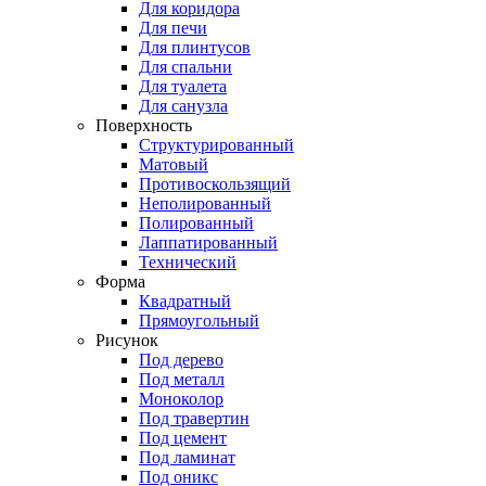
Для коридора
Для печи
Для плинтусов
Для спальни
Для туалета
Для санузла
Поверхность
Структурированный
Матовый
Противоскользящий
Неполированный
Полированный
Лаппатированный
Технический
Форма
Квадратный
Прямоугольный
Рисунок
Под дерево
Под металл
Моноколор
Под травертин
Под цемент
Под ламинат
Под оникс