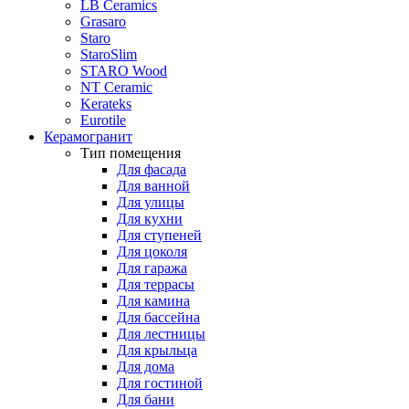
LB Ceramics
Grasaro
Staro
StaroSlim
STARO Wood
NT Ceramic
Kerateks
Eurotile
Керамогранит
Тип помещения
Для фасада
Для ванной
Для улицы
Для кухни
Для ступеней
Для цоколя
Для гаража
Для террасы
Для камина
Для бассейна
Для лестницы
Для крыльца
Для дома
Для гостиной
Для бани