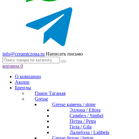
info@ceramiczona.ru
Написать письмо
корзина
0
О компании
Акции
Бренды
Грани Таганая
Gresse
Gresse камень / stone
Эллора / Ellora
Симбел / Simbel
Петра / Petra
Гила / Gila
Лалибэла / Lalibela
Gresse бетон / beton