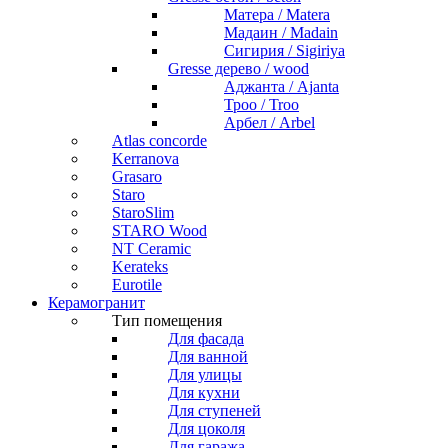
Матера / Matera
Мадаин / Madain
Сигирия / Sigiriya
Gresse дерево / wood
Аджанта / Ajanta
Троо / Troo
Арбел / Arbel
Atlas concorde
Kerranova
Grasaro
Staro
StaroSlim
STARO Wood
NT Ceramic
Kerateks
Eurotile
Керамогранит
Тип помещения
Для фасада
Для ванной
Для улицы
Для кухни
Для ступеней
Для цоколя
Для гаража