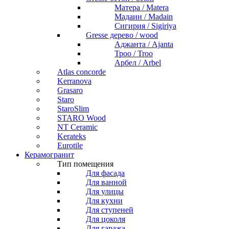
Матера / Matera
Мадаин / Madain
Сигирия / Sigiriya
Gresse дерево / wood
Аджанта / Ajanta
Троо / Troo
Арбел / Arbel
Atlas concorde
Kerranova
Grasaro
Staro
StaroSlim
STARO Wood
NT Ceramic
Kerateks
Eurotile
Керамогранит
Тип помещения
Для фасада
Для ванной
Для улицы
Для кухни
Для ступеней
Для цоколя
Для гаража