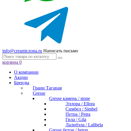
info@ceramiczona.ru
Написать письмо
корзина
0
О компании
Акции
Бренды
Грани Таганая
Gresse
Gresse камень / stone
Эллора / Ellora
Симбел / Simbel
Петра / Petra
Гила / Gila
Лалибэла / Lalibela
Gresse бетон / beton