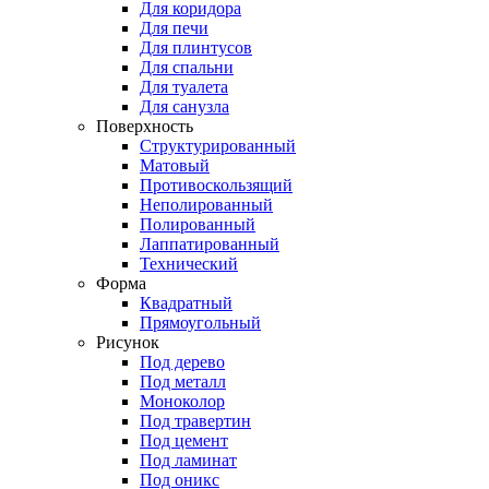
Для коридора
Для печи
Для плинтусов
Для спальни
Для туалета
Для санузла
Поверхность
Структурированный
Матовый
Противоскользящий
Неполированный
Полированный
Лаппатированный
Технический
Форма
Квадратный
Прямоугольный
Рисунок
Под дерево
Под металл
Моноколор
Под травертин
Под цемент
Под ламинат
Под оникс