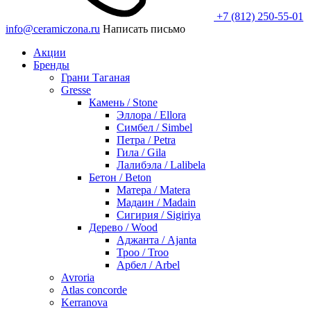
+7 (812) 250-55-01
info@ceramiczona.ru
Написать письмо
Акции
Бренды
Грани Таганая
Gresse
Камень / Stone
Эллора / Ellora
Симбел / Simbel
Петра / Petra
Гила / Gila
Лалибэла / Lalibela
Бетон / Beton
Матера / Matera
Мадаин / Madain
Сигирия / Sigiriya
Дерево / Wood
Аджанта / Ajanta
Троо / Troo
Арбел / Arbel
Avroria
Atlas concorde
Kerranova