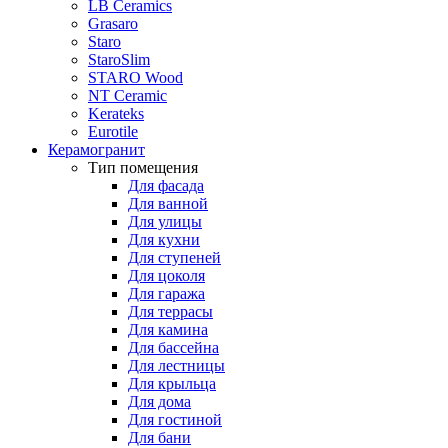
LB Ceramics
Grasaro
Staro
StaroSlim
STARO Wood
NT Ceramic
Kerateks
Eurotile
Керамогранит
Тип помещения
Для фасада
Для ванной
Для улицы
Для кухни
Для ступеней
Для цоколя
Для гаража
Для террасы
Для камина
Для бассейна
Для лестницы
Для крыльца
Для дома
Для гостиной
Для бани