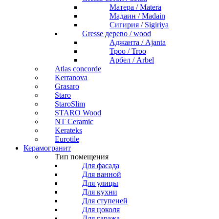
Матера / Matera
Мадаин / Madain
Сигирия / Sigiriya
Gresse дерево / wood
Аджанта / Ajanta
Троо / Troo
Арбел / Arbel
Atlas concorde
Kerranova
Grasaro
Staro
StaroSlim
STARO Wood
NT Ceramic
Kerateks
Eurotile
Керамогранит
Тип помещения
Для фасада
Для ванной
Для улицы
Для кухни
Для ступеней
Для цоколя
Для гаража