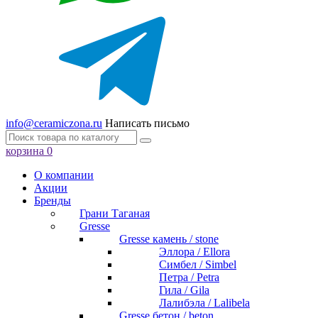
info@ceramiczona.ru
Написать письмо
корзина
0
О компании
Акции
Бренды
Грани Таганая
Gresse
Gresse камень / stone
Эллора / Ellora
Симбел / Simbel
Петра / Petra
Гила / Gila
Лалибэла / Lalibela
Gresse бетон / beton