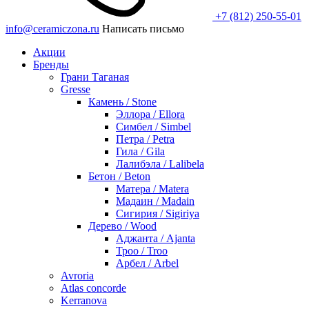
+7 (812) 250-55-01
info@ceramiczona.ru
Написать письмо
Акции
Бренды
Грани Таганая
Gresse
Камень / Stone
Эллора / Ellora
Симбел / Simbel
Петра / Petra
Гила / Gila
Лалибэла / Lalibela
Бетон / Beton
Матера / Matera
Мадаин / Madain
Сигирия / Sigiriya
Дерево / Wood
Аджанта / Ajanta
Троо / Troo
Арбел / Arbel
Avroria
Atlas concorde
Kerranova