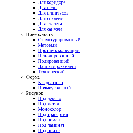
Для коридора
Для печи
Для плинтусов
Для спальни
Для туалета
Для санузла
Поверхность
Структурированный
Матовый
Противоскользящий
Неполированный
Полированный
Лаппатированный
Технический
Форма
Квадратный
Прямоугольный
Рисунок
Под дерево
Под металл
Моноколор
Под травертин
Под цемент
Под ламинат
Под оникс