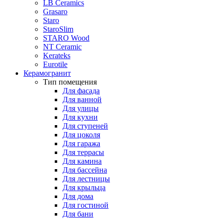
LB Ceramics
Grasaro
Staro
StaroSlim
STARO Wood
NT Ceramic
Kerateks
Eurotile
Керамогранит
Тип помещения
Для фасада
Для ванной
Для улицы
Для кухни
Для ступеней
Для цоколя
Для гаража
Для террасы
Для камина
Для бассейна
Для лестницы
Для крыльца
Для дома
Для гостиной
Для бани