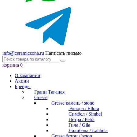
info@ceramiczona.ru
Написать письмо
корзина
0
О компании
Акции
Бренды
Грани Таганая
Gresse
Gresse камень / stone
Эллора / Ellora
Симбел / Simbel
Петра / Petra
Гила / Gila
Лалибэла / Lalibela
Gresse бетон / beton