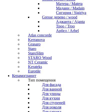
Матера / Matera
Мадаин / Madain
Сигирия / Sigiriya
Gresse дерево / wood
Аджанта / Ajanta
Троо / Troo
Арбел / Arbel
Atlas concorde
Kerranova
Grasaro
Staro
StaroSlim
STARO Wood
NT Ceramic
Kerateks
Eurotile
Керамогранит
Тип помещения
Для фасада
Для ванной
Для улицы
Для кухни
Для ступеней
Для цоколя
Для гаража