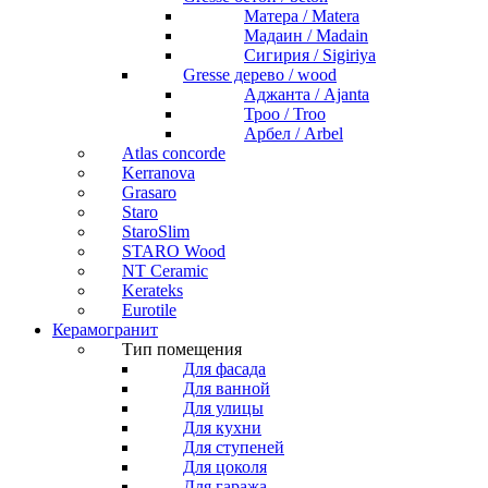
Матера / Matera
Мадаин / Madain
Сигирия / Sigiriya
Gresse дерево / wood
Аджанта / Ajanta
Троо / Troo
Арбел / Arbel
Atlas concorde
Kerranova
Grasaro
Staro
StaroSlim
STARO Wood
NT Ceramic
Kerateks
Eurotile
Керамогранит
Тип помещения
Для фасада
Для ванной
Для улицы
Для кухни
Для ступеней
Для цоколя
Для гаража