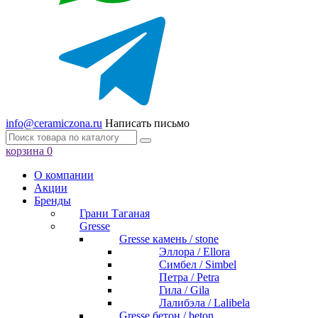
info@ceramiczona.ru
Написать письмо
корзина
0
О компании
Акции
Бренды
Грани Таганая
Gresse
Gresse камень / stone
Эллора / Ellora
Симбел / Simbel
Петра / Petra
Гила / Gila
Лалибэла / Lalibela
Gresse бетон / beton