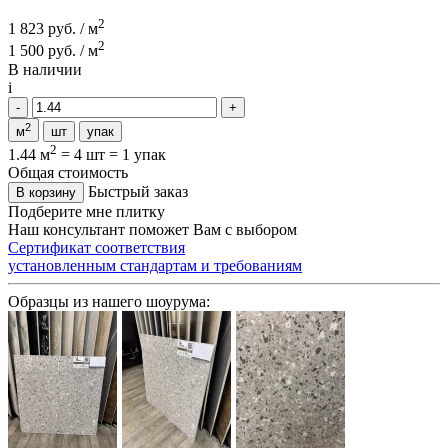
2
1 823 руб. / м
2
1 500 руб. / м
В наличии
i
2
м
шт
упак
2
1.44 м
=
4 шт
=
1 упак
Общая стоимость
Быстрый заказ
В корзину
Подберите мне плитку
Наш консультант поможет Вам с выбором
Сертификат соответствия
установленным стандартам и требованиям
Образцы из нашего шоурума: