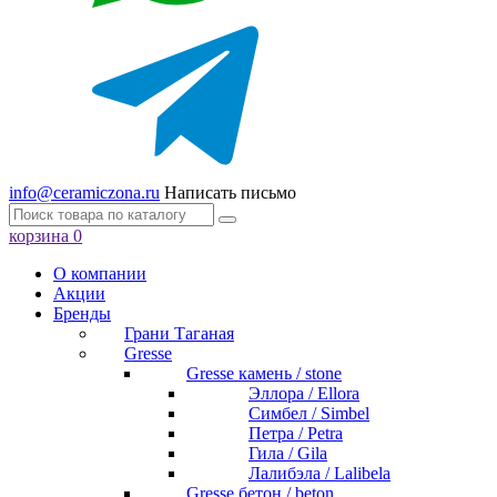
info@ceramiczona.ru
Написать письмо
корзина
0
О компании
Акции
Бренды
Грани Таганая
Gresse
Gresse камень / stone
Эллора / Ellora
Симбел / Simbel
Петра / Petra
Гила / Gila
Лалибэла / Lalibela
Gresse бетон / beton