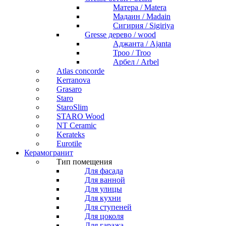
Матера / Matera
Мадаин / Madain
Сигирия / Sigiriya
Gresse дерево / wood
Аджанта / Ajanta
Троо / Troo
Арбел / Arbel
Atlas concorde
Kerranova
Grasaro
Staro
StaroSlim
STARO Wood
NT Ceramic
Kerateks
Eurotile
Керамогранит
Тип помещения
Для фасада
Для ванной
Для улицы
Для кухни
Для ступеней
Для цоколя
Для гаража