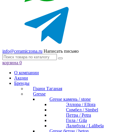
info@ceramiczona.ru
Написать письмо
корзина
0
О компании
Акции
Бренды
Грани Таганая
Gresse
Gresse камень / stone
Эллора / Ellora
Симбел / Simbel
Петра / Petra
Гила / Gila
Лалибэла / Lalibela
Gresse бетон / beton