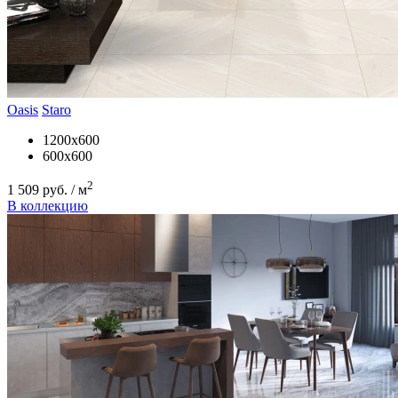
Oasis
Staro
1200x600
600x600
2
1 509 руб. / м
В коллекцию