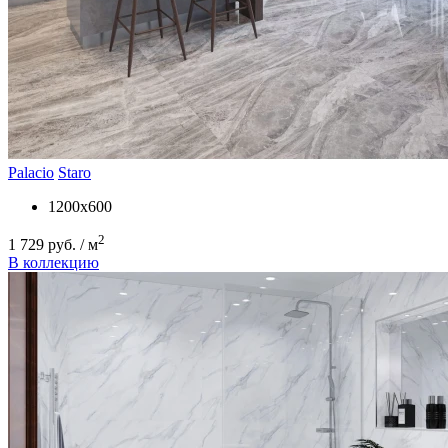
Palacio
Staro
1200x600
2
1 729 руб. / м
В коллекцию