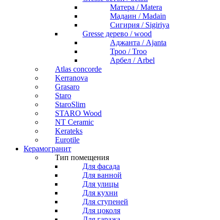
Матера / Matera
Мадаин / Madain
Сигирия / Sigiriya
Gresse дерево / wood
Аджанта / Ajanta
Троо / Troo
Арбел / Arbel
Atlas concorde
Kerranova
Grasaro
Staro
StaroSlim
STARO Wood
NT Ceramic
Kerateks
Eurotile
Керамогранит
Тип помещения
Для фасада
Для ванной
Для улицы
Для кухни
Для ступеней
Для цоколя
Для гаража