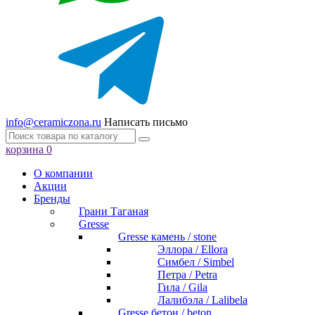
info@ceramiczona.ru
Написать письмо
корзина
0
О компании
Акции
Бренды
Грани Таганая
Gresse
Gresse камень / stone
Эллора / Ellora
Симбел / Simbel
Петра / Petra
Гила / Gila
Лалибэла / Lalibela
Gresse бетон / beton