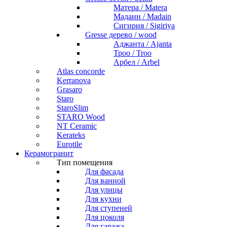
Матера / Matera
Мадаин / Madain
Сигирия / Sigiriya
Gresse дерево / wood
Аджанта / Ajanta
Троо / Troo
Арбел / Arbel
Atlas concorde
Kerranova
Grasaro
Staro
StaroSlim
STARO Wood
NT Ceramic
Kerateks
Eurotile
Керамогранит
Тип помещения
Для фасада
Для ванной
Для улицы
Для кухни
Для ступеней
Для цоколя
Для гаража